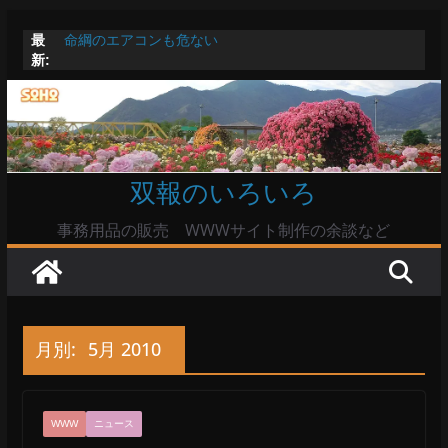
コ
最
命綱のエアコンも危ない
ン
新:
お盆は関東・東北で平年より低い気温に お盆明けはま
テ
た暑い
Windowsユーザーは公共の共有Wi-Fiは使うな?
ン
高市首相とは隙間風が吹く鈴木憲和農水相
ツ
陸自部隊の思想信条調査報道受け小泉防衛相「不適切活
動ない」で良いのか
へ
双報のいろいろ
ス
キ
事務用品の販売 WWWサイト制作の余談など
ッ
プ
月別:
5月 2010
WWW
ニュース