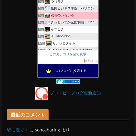
つれモナ
4位
飯田ビジネス学院｜パソコン、簿記、公共職業訓練と求職者支援
5位
双報のいろいろ
6位
きっといつか全国制覇｜パソコン教室、簿記教室のスタッフブログ
7位
かつしき
8位
RT shop blog
9位
ちょっとタイム
10位
あなろぐ＆デジタル創作箱
11位
このカテゴリを全て表示
軽井沢まったり生活 柴犬とともに
12位
参加する
ぴきょログ 軽井沢でぐーたら生活
13位
このブログに投票する
がんばれ長野
14位
OESセｴラ＆レイラ何気ない風景
15位
ブロトピ：ブログ更新通知
最近のコメント
駅に鹿です
に
sohosharing
より