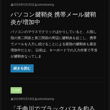
2010年5月20日
sohosharing
パソコン腱鞘炎 携帯メール腱鞘
炎が増加中
パソコンのマウスでクリックばかりしていると、人指し
指の第二関節と第三関節の周辺に腱鞘炎を起こし、携帯
でメールを入力し続けることによる親指の腱鞘炎も最近
増加中だとか。 以前は、キーボードでの入力作業で手首
が腱鞘炎なってしま
続きを読む
出来事
2010年5月19日
sohosharing
「千曲川でブラックバスを釣ろ