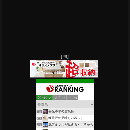
[PR]
ランキング
ポイント
ブロ画
善光寺平の空模様
1位
軽井沢の美味しい暮らし
2位
北アルプスが見えるところから
3位