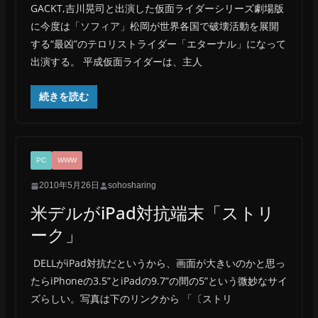
GACKT,吉川晃司と出演した仮面ライダーシリーズ劇場版
に今度は「ソフィア」松岡が世界各国で破壊活動を展開
する“最凶”のテロリストライダー「エターナル」になって
出演する。 平成仮面ライダーは、主人
続きを読む
PC
WWW
2010年5月26日
sohosharing
米デルがiPad対抗端末「ストリ
ーク」
DELLがiPad対抗だというから、画面が大きいのかと思っ
たらiPhoneの3.5”とiPadの9.7”の間の5”という微妙なサイ
ズらしい。写真は下のリンクから 「〔ストリ