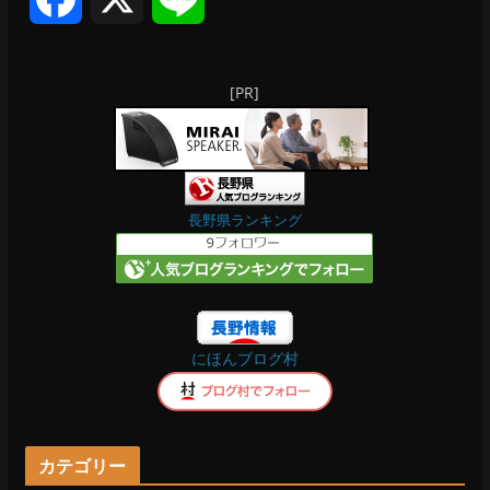
a
i
[PR]
c
n
e
e
b
長野県ランキング
o
o
にほんブログ村
k
カテゴリー