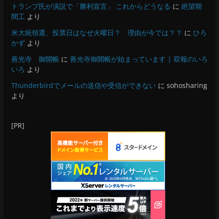
トランプ氏が演説で「勝利宣言」 これからどうなる
に
絶望期
間工
より
米大統領選、投票日はなぜ火曜日？ 理由が今では？？
に
ひろ
かず
より
善光寺 御開帳
に
善光寺御開帳が始まっています | 双報のいろ
いろ
より
Thunderbirdでメールの送信や受信ができない
に
sohosharing
より
[PR]