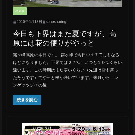
出来事
2010年5月18日
sohosharing
今日も下界はまた夏ですが、高
原には花の便りがやっと
霧ヶ峰高原の本日です。 霧ヶ峰でも日中１７℃にもなる
ほどになりました。下界では２７℃、いつも１０℃くらい
違います。この時期はまだ寒いぐらい（先週は雪も舞っ
たそうです）でやっと桜が咲いています。来月から、レ
ンゲツツジその後
続きを読む