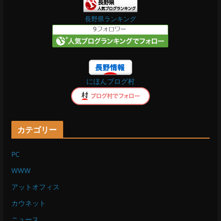
b
長野県ランキング
o
o
にほんブログ村
k
カテゴリー
PC
WWW
アットオフィス
カウネット
ニュース