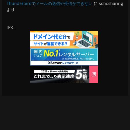
Thunderbirdでメールの送信や受信ができない
に
sohosharing
より
[PR]
Copyright © 2026
双報のいろいろ
. All rights reserved.
テーマ:
ColorMag
by ThemeGrill. Powered by
WordPress
.