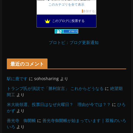
あなろぐ＆デジタル創作箱
11位
このカテゴリを全て表示
軽井沢まったり生活 柴犬とともに
12位
参加する
がんばれ長野
13位
このブログに投票する
OESセｴラ＆レイラ何気ない風景
14位
ぴきょログ 軽井沢でぐーたら生活
15位
ブロトピ：ブログ更新通知
最近のコメント
駅に鹿です
に
sohosharing
より
トランプ氏が演説で「勝利宣言」 これからどうなる
に
絶望期
間工
より
米大統領選、投票日はなぜ火曜日？ 理由が今では？？
に
ひろ
かず
より
善光寺 御開帳
に
善光寺御開帳が始まっています | 双報のいろ
いろ
より