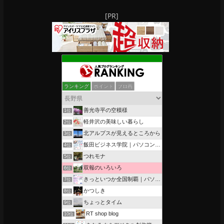
[PR]
ランキング
ポイント
ブロ画
善光寺平の空模様
1位
軽井沢の美味しい暮らし
2位
北アルプスが見えるところから
3位
飯田ビジネス学院｜パソコン、簿記、公共職業訓練と求職者支援
4位
つれモナ
5位
双報のいろいろ
6位
きっといつか全国制覇｜パソコン教室、簿記教室のスタッフブログ
7位
かつしき
8位
ちょっとタイム
9位
RT shop blog
10位