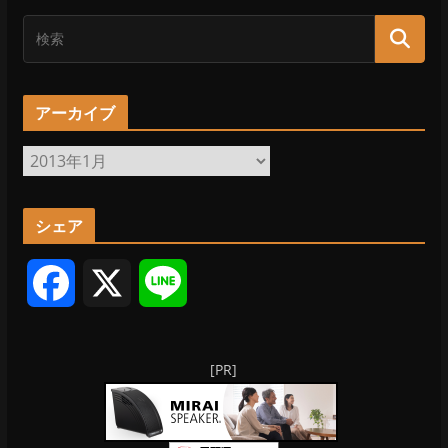
アーカイブ
ア
ー
カ
シェア
イ
ブ
F
X
L
a
i
[PR]
c
n
e
e