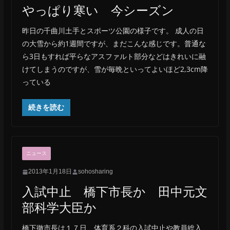
やっぱり寒い 今シーズン
昨日の千曲川土手とスポーツ公園の様子です。 成人の日
の大雪から約1週間ですが、まだこんな感じです。普通な
ら3日もすれば平らなアスファルト部分などはきれいに融
けてしまうのですが、雪が毎晩といってよいほど2,3cm降
っている
続きを読む
ニュース
2013年1月18日
sohosharing
入試中止 橋下市長か 田中元文
部科学大臣か
橋下徹市長は１７日、体育系２科の入試中止や教員総入