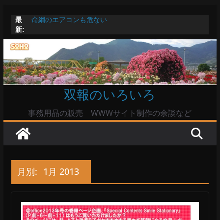
コ
最
命綱のエアコンも危ない
ン
新:
お盆は関東・東北で平年より低い気温に お盆明けはま
テ
た暑い
Windowsユーザーは公共の共有Wi-Fiは使うな?
ン
高市首相とは隙間風が吹く鈴木憲和農水相
ツ
陸自部隊の思想信条調査報道受け小泉防衛相「不適切活
動ない」で良いのか
へ
双報のいろいろ
ス
キ
事務用品の販売 WWWサイト制作の余談など
ッ
プ
月別:
1月 2013