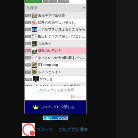
ランキング
ポイント
ブロ画
善光寺平の空模様
1位
軽井沢の美味しい暮らし
2位
北アルプスが見えるところから
3位
飯田ビジネス学院｜パソコン、簿記、公共職業訓練と求職者支援
4位
つれモナ
5位
双報のいろいろ
6位
きっといつか全国制覇｜パソコン教室、簿記教室のスタッフブログ
7位
RT shop blog
8位
ちょっとタイム
9位
かつしき
10位
あなろぐ＆デジタル創作箱
11位
このカテゴリを全て表示
軽井沢まったり生活 柴犬とともに
12位
参加する
がんばれ長野
13位
このブログに投票する
OESセｴラ＆レイラ何気ない風景
14位
のんびりいこうよ！
15位
ブロトピ：ブログ更新通知