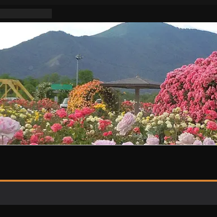
不適切活動な
明けはまた暑い