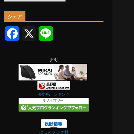
ー
カ
シェア
イ
ブ
F
X
L
a
i
[PR]
c
n
e
e
b
長野県ランキング
o
o
にほんブログ村