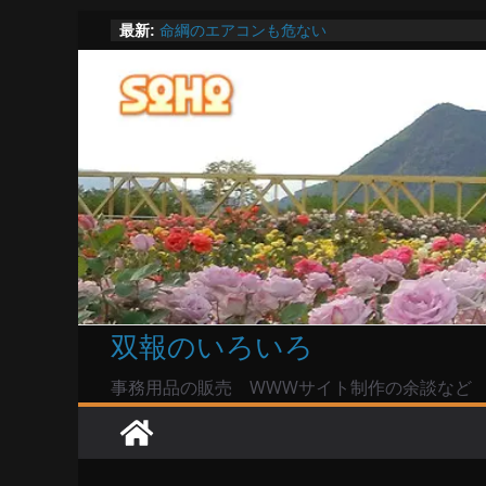
陸自部隊の思想信条調査報道受け小泉防衛相「
コ
最新:
い」で良いのか
命綱のエアコンも危ない
ン
お盆は関東・東北で平年より低い気温に お盆
テ
Windowsユーザーは公共の共有Wi-Fiは使うな?
ン
高市首相とは隙間風が吹く鈴木憲和農水相
ツ
へ
ス
キ
ッ
プ
双報のいろいろ
事務用品の販売 WWWサイト制作の余談など