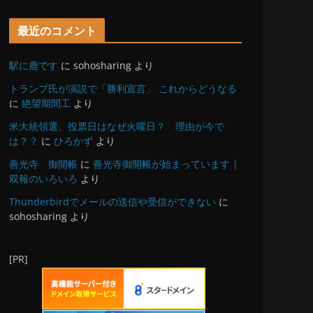
最近のコメント
駅に鹿です
に
sohosharing
より
トランプ氏が演説で「勝利宣言」 これからどうなる
に
絶望期間工
より
米大統領選、投票日はなぜ火曜日？ 理由が今で
は？？
に
ひろかず
より
善光寺 御開帳
に
善光寺御開帳が始まっています |
双報のいろいろ
より
Thunderbirdでメールの送信や受信ができない
に
sohosharing
より
[PR]