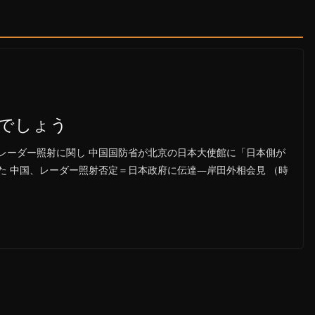
でしょう
レーダー照射に関し 中国国防省が北京の日本大使館に「日本側が
た 中国、レーダー照射否定＝日本政府に伝達―岸田外相会見 （時