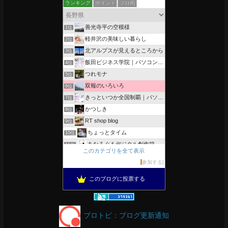
ランキング
ポイント
ブロ画
善光寺平の空模様
1位
軽井沢の美味しい暮らし
2位
北アルプスが見えるところから
3位
飯田ビジネス学院｜パソコン、簿記、公共職業訓練と求職者支援
4位
つれモナ
5位
双報のいろいろ
6位
きっといつか全国制覇｜パソコン教室、簿記教室のスタッフブログ
7位
かつしき
8位
RT shop blog
9位
ちょっとタイム
10位
あなろぐ＆デジタル創作箱
11位
このカテゴリを全て表示
軽井沢まったり生活 柴犬とともに
12位
参加する
ぴきょログ 軽井沢でぐーたら生活
13位
このブログに投票する
OESセｴラ＆レイラ何気ない風景
14位
信州ワクワク
15位
ブロトピ：ブログ更新通知