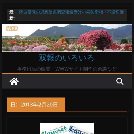
コ
最
陸自部隊の思想信条調査報道受け小泉防衛相「不適切活
ン
新:
動ない」で良いのか
テ
非難集中のFIFA会長を襲った“愛人スキャンダル”
お盆は関東・東北で平年より低い気温に お盆明けはま
ン
た暑い
ツ
Windowsユーザーは公共の共有Wi-Fiは使うな?
高市首相とは隙間風が吹く鈴木憲和農水相
へ
双報のいろいろ
ス
キ
事務用品の販売 WWWサイト制作の余談など
ッ
プ
日:
2013年2月20日