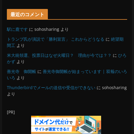
最近のコメント
駅に鹿です
に
sohosharing
より
トランプ氏が演説で「勝利宣言」 これからどうなる
に
絶望期
間工
より
米大統領選、投票日はなぜ火曜日？ 理由が今では？？
に
ひろ
かず
より
善光寺 御開帳
に
善光寺御開帳が始まっています | 双報のいろ
いろ
より
Thunderbirdでメールの送信や受信ができない
に
sohosharing
より
[PR]