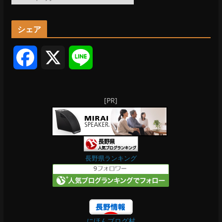
ー
カ
シェア
イ
ブ
F
X
L
a
i
[PR]
c
n
e
e
b
長野県ランキング
o
o
にほんブログ村