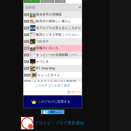
ランキング
ポイント
ブロ画
善光寺平の空模様
1位
軽井沢の美味しい暮らし
2位
北アルプスが見えるところから
3位
飯田ビジネス学院｜パソコン、簿記、公共職業訓練と求職者支援
4位
つれモナ
5位
双報のいろいろ
6位
きっといつか全国制覇｜パソコン教室、簿記教室のスタッフブログ
7位
かつしき
8位
RT shop blog
9位
ちょっとタイム
10位
あなろぐ＆デジタル創作箱
11位
このカテゴリを全て表示
軽井沢まったり生活 柴犬とともに
12位
参加する
がんばれ長野
13位
このブログに投票する
OESセｴラ＆レイラ何気ない風景
14位
のんびりいこうよ！
15位
ブロトピ：ブログ更新通知