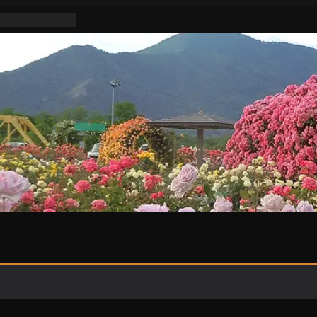
不適切活動な
明けはまた暑い