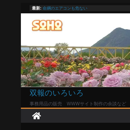
陸自部隊の思想信条調査報道受け小泉防衛相「
コ
最新:
い」で良いのか
ン
命綱のエアコンも危ない
お盆は関東・東北で平年より低い気温に お盆
テ
Windowsユーザーは公共の共有Wi-Fiは使うな?
ン
高市首相とは隙間風が吹く鈴木憲和農水相
ツ
へ
ス
キ
ッ
プ
双報のいろいろ
事務用品の販売 WWWサイト制作の余談など