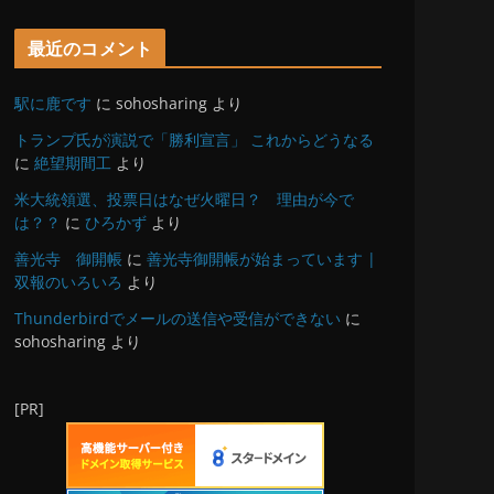
最近のコメント
駅に鹿です
に
sohosharing
より
トランプ氏が演説で「勝利宣言」 これからどうなる
に
絶望期間工
より
米大統領選、投票日はなぜ火曜日？ 理由が今で
は？？
に
ひろかず
より
善光寺 御開帳
に
善光寺御開帳が始まっています |
双報のいろいろ
より
Thunderbirdでメールの送信や受信ができない
に
sohosharing
より
[PR]