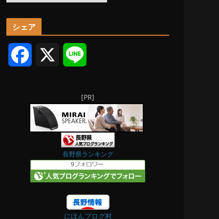
ー
カ
シェア
イ
ブ
F
X
L
a
i
[PR]
c
n
e
e
b
長野県ランキング
o
o
にほんブログ村