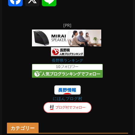
a
i
[PR]
c
n
e
e
b
長野県ランキング
o
o
にほんブログ村
k
カテゴリー