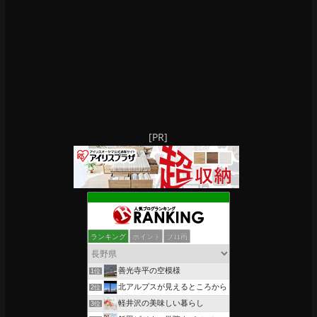
[PR]
ランキング
ポイント
ブロ画
善光寺平の空模様
1位
北アルプスが見えるところから
2位
軽井沢の美味しい暮らし
3位