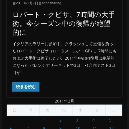
2011年2月7日
sohosharing
ロバート・クビサ、7時間の大手
術。今シーズン中の復帰が絶望
的に
イタリアのラリーに参加中、クラッシュして重傷を負っ
たロバート・クビサ（ロータス・ルノーGP）。7時間にも
およぶ大手術は終了したが、2011年中のF1復帰は絶望的
になった バレンシアサーキットで3日、F1合同テスト3日
目が
続きを読む
2011年2月
日
月
火
水
木
金
土
1
2
3
4
5
6
7
8
9
10
11
12