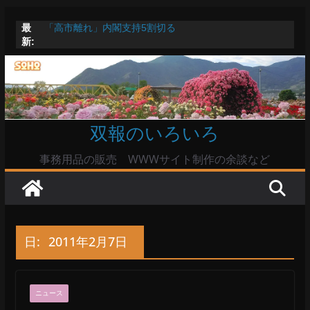
コ
最
「高市離れ」内閣支持5割切る
ン
新:
Windowsユーザーは公共の共有Wi-Fiは使うな?
テ
高市首相とは隙間風が吹く鈴木憲和農水相
陸自部隊の思想信条調査報道受け小泉防衛相「不適切活
ン
動ない」で良いのか
ツ
命綱のエアコンも危ない
へ
双報のいろいろ
ス
キ
事務用品の販売 WWWサイト制作の余談など
ッ
プ
日:
2011年2月7日
ニュース