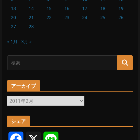
13
14
15
16
17
18
19
20
21
22
23
24
25
26
27
28
« 1月
3月 »
アーカイブ
ア
ー
カ
シェア
イ
ブ
F
X
L