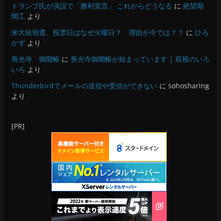
トランプ氏が演説で「勝利宣言」 これからどうなる
に
絶望期
間工
より
米大統領選、投票日はなぜ火曜日？ 理由が今では？？
に
ひろ
かず
より
善光寺 御開帳
に
善光寺御開帳が始まっています | 双報のいろ
いろ
より
Thunderbirdでメールの送信や受信ができない
に
sohosharing
より
[PR]