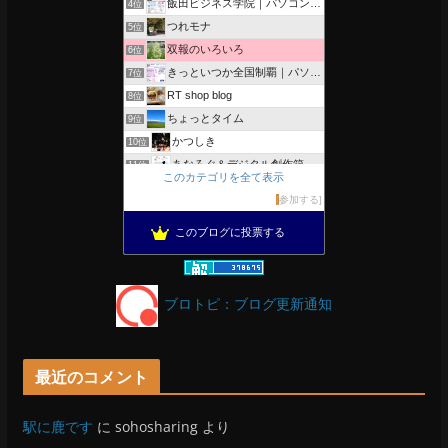
飯田ビジネス学院｜パソコン、簿記、公共職業訓練と求職者支援
4位
つれモナ
5位
双報のいろいろ
6位
きっといつか全国制覇｜パソコン教室、簿記教室のスタッフブログ
7位
RT shop blog
8位
ちょっとタイム
9位
かつしき
10位
あなろぐ＆デジタル創作箱
11位
このカテゴリを全て表示
軽井沢まったり生活 柴犬とともに
12位
参加する
がんばれ長野
13位
このブログに投票する
のんびりいこうよ！
14位
OESセｴラ＆レイラ何気ない風景
15位
ブロトピ：ブログ更新通知
最近のコメント
駅に鹿です
に
sohosharing
より