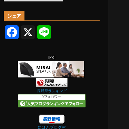
ー
カ
シェア
イ
ブ
F
X
L
a
i
[PR]
c
n
e
e
b
長野県ランキング
o
o
にほんブログ村