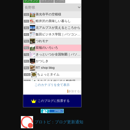
ランキング
ポイント
ブロ画
善光寺平の空模様
1位
軽井沢の美味しい暮らし
2位
北アルプスが見えるところから
3位
飯田ビジネス学院｜パソコン、簿記、公共職業訓練と求職者支援
4位
つれモナ
5位
双報のいろいろ
6位
きっといつか全国制覇｜パソコン教室、簿記教室のスタッフブログ
7位
かつしき
8位
RT shop blog
9位
ちょっとタイム
10位
あなろぐ＆デジタル創作箱
11位
このカテゴリを全て表示
軽井沢まったり生活 柴犬とともに
12位
参加する
がんばれ長野
13位
このブログに投票する
OESセｴラ＆レイラ何気ない風景
14位
のんびりいこうよ！
15位
ブロトピ：ブログ更新通知