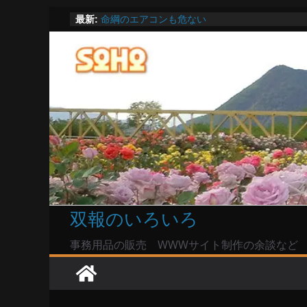
陸自部隊の思想信条調査報道受け小泉防衛相「
コ
最新:
い」で良いのか
命綱のエアコンも危ない
ン
お盆は関東・東北で平年より低い気温に お盆
テ
Windowsユーザーは公共の共有Wi-Fiは使うな?
ン
高市首相とは隙間風が吹く鈴木憲和農水相
ツ
へ
ス
キ
ッ
プ
双報のいろいろ
事務用品の販売 WWWサイト制作の余談など