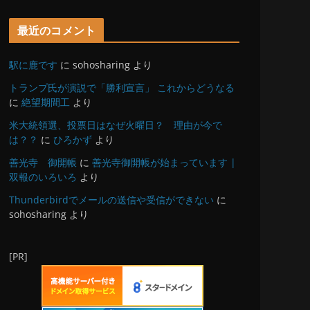
最近のコメント
駅に鹿です
に
sohosharing
より
トランプ氏が演説で「勝利宣言」 これからどうなる
に
絶望期間工
より
米大統領選、投票日はなぜ火曜日？ 理由が今で
は？？
に
ひろかず
より
善光寺 御開帳
に
善光寺御開帳が始まっています |
双報のいろいろ
より
Thunderbirdでメールの送信や受信ができない
に
sohosharing
より
[PR]