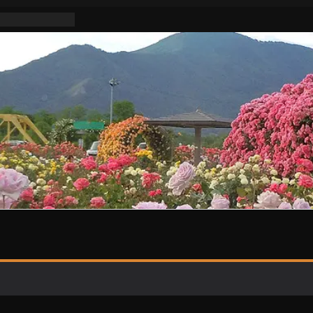
不適切活動な
明けはまた暑い