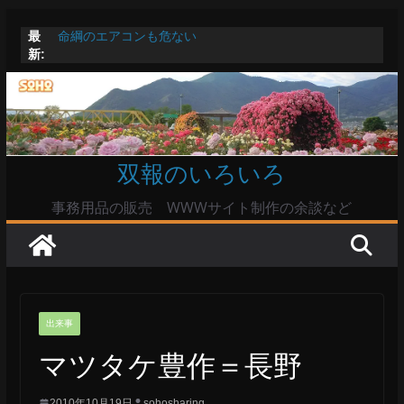
コ
最
命綱のエアコンも危ない
ン
新:
お盆は関東・東北で平年より低い気温に お盆明けはま
テ
た暑い
Windowsユーザーは公共の共有Wi-Fiは使うな?
ン
高市首相とは隙間風が吹く鈴木憲和農水相
ツ
陸自部隊の思想信条調査報道受け小泉防衛相「不適切活
動ない」で良いのか
へ
双報のいろいろ
ス
キ
事務用品の販売 WWWサイト制作の余談など
ッ
プ
出来事
マツタケ豊作＝長野
2010年10月19日
sohosharing