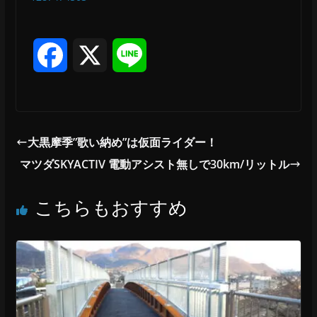
F
X
L
a
i
c
n
大黒摩季”歌い納め”は仮面ライダー！
e
e
マツダSKYACTIV 電動アシスト無しで30km/リットル
b
こちらもおすすめ
o
o
k