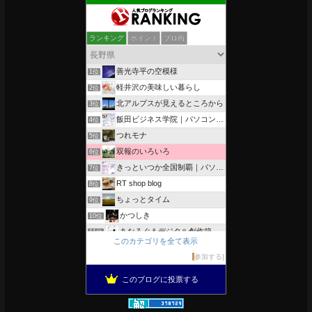
ランキング
ポイント
ブロ画
善光寺平の空模様
1位
軽井沢の美味しい暮らし
2位
北アルプスが見えるところから
3位
飯田ビジネス学院｜パソコン、簿記、公共職業訓練と求職者支援
4位
つれモナ
5位
双報のいろいろ
6位
きっといつか全国制覇｜パソコン教室、簿記教室のスタッフブログ
7位
RT shop blog
8位
ちょっとタイム
9位
かつしき
10位
あなろぐ＆デジタル創作箱
11位
このカテゴリを全て表示
軽井沢まったり生活 柴犬とともに
12位
参加する
がんばれ長野
13位
このブログに投票する
のんびりいこうよ！
14位
OESセｴラ＆レイラ何気ない風景
15位