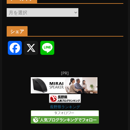
ア
ー
カ
シェア
イ
ブ
F
X
L
a
i
[PR]
c
n
e
e
b
長野県ランキング
o