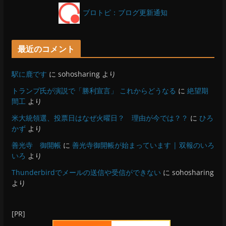
ブロトピ：ブログ更新通知
最近のコメント
駅に鹿です
に
sohosharing
より
トランプ氏が演説で「勝利宣言」 これからどうなる
に
絶望期
間工
より
米大統領選、投票日はなぜ火曜日？ 理由が今では？？
に
ひろ
かず
より
善光寺 御開帳
に
善光寺御開帳が始まっています | 双報のいろ
いろ
より
Thunderbirdでメールの送信や受信ができない
に
sohosharing
より
[PR]