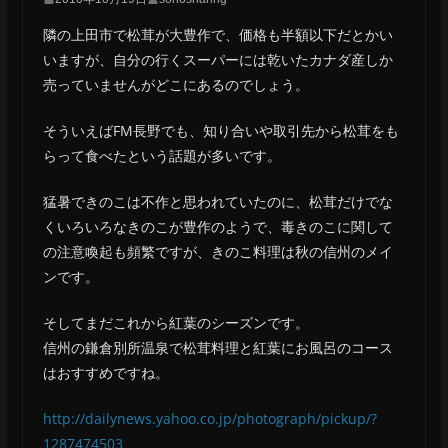
隣の上田市で松茸が大豊作で、価格も半額以下だとかい
いますが、自分の行くスーパーには乾いたカナダ産しか
売っていませんがどこにあるのでしょう。
そういえばFM長野でも、知り合いや取引先から松茸をも
らって食べたという話題が多いです。
猛暑できのこは不作と思われていたのに、松茸だけでな
くいろいろなきのこが豊作のようで、毒きのこに関して
の注意喚起も頻繁ですが、きのこ料理は秋の信州のメイ
ンです。
そしてまだこれから紅葉のシーズンです。
信州の鎌倉別所温泉で松茸料理と紅葉にお風呂のコース
はおすすめですね。
http://dailynews.yahoo.co.jp/photograph/pickup/?
1287474503