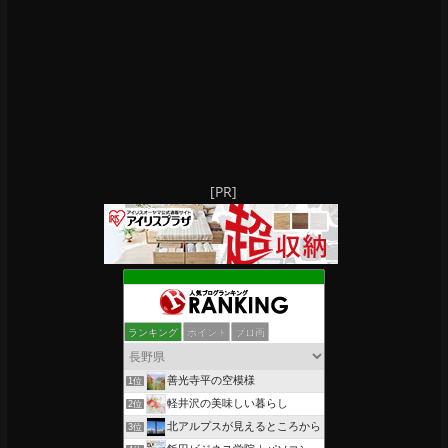
[PR]
ランキング
ポイント
ブロ画
善光寺平の空模様
1位
軽井沢の美味しい暮らし
2位
北アルプスが見えるところから
3位