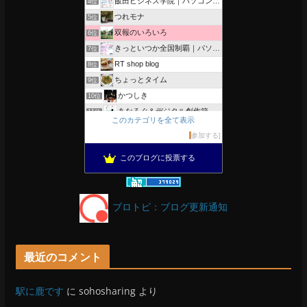
飯田ビジネス学院｜パソコン、簿記、公共職業訓練と求職者支援
4位
つれモナ
5位
双報のいろいろ
6位
きっといつか全国制覇｜パソコン教室、簿記教室のスタッフブログ
7位
RT shop blog
8位
ちょっとタイム
9位
かつしき
10位
あなろぐ＆デジタル創作箱
11位
このカテゴリを全て表示
軽井沢まったり生活 柴犬とともに
12位
参加する
がんばれ長野
13位
このブログに投票する
OESセｴラ＆レイラ何気ない風景
14位
のんびりいこうよ！
15位
ブロトピ：ブログ更新通知
最近のコメント
駅に鹿です
に
sohosharing
より