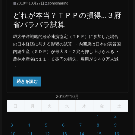
2010年10月27日
sohosharing
どれが本当？ＴＰＰの損得…３府
省バラバラ試算
環太平洋戦略的経済連携協定（ＴＰＰ）に参加した場合
の日本経済に与える影響の試算 ・内閣府は日本の実質国
内総生産（ＧＤＰ）が最大３・２兆円押し上げられる ・
農林水産省は１１・６兆円の損失、雇用が３４０万人減
・
続きを読む
2010年10月
日
月
火
水
木
金
土
1
2
3
4
5
6
7
8
9
10
11
12
13
14
15
16