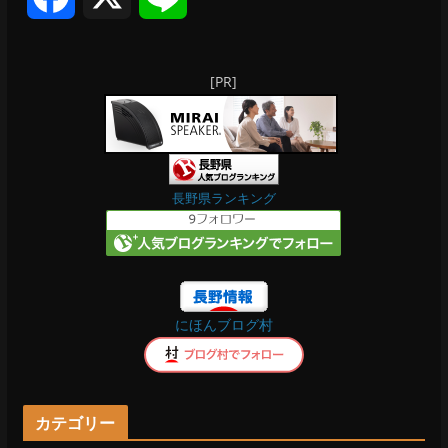
a
i
[PR]
c
n
e
e
b
長野県ランキング
o
o
にほんブログ村
k
カテゴリー