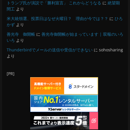
トランプ氏が演説で「勝利宣言」 これからどうなる
に
絶望期
間工
より
米大統領選、投票日はなぜ火曜日？ 理由が今では？？
に
ひろ
かず
より
善光寺 御開帳
に
善光寺御開帳が始まっています | 双報のいろ
いろ
より
Thunderbirdでメールの送信や受信ができない
に
sohosharing
より
[PR]