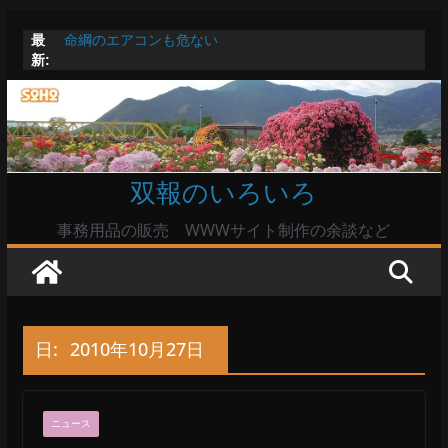
コ
最
命綱のエアコンも危ない
ン
新:
お盆は関東・東北で平年より低い気温に お盆明けはま
テ
た暑い
Windowsユーザーは公共の共有Wi-Fiは使うな?
ン
高市首相とは隙間風が吹く鈴木憲和農水相
ツ
陸自部隊の思想信条調査報道受け小泉防衛相「不適切活
動ない」で良いのか
へ
双報のいろいろ
ス
キ
事務用品の販売 WWWサイト制作の余談など
ッ
プ
日:
2010年10月27日
ニュース