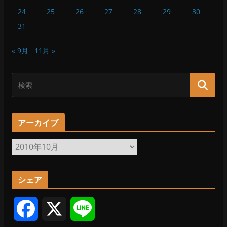
24
25
26
27
28
29
30
31
« 9月
11月 »
アーカイブ
ア
ー
カ
シェア
イ
ブ
F
X
L