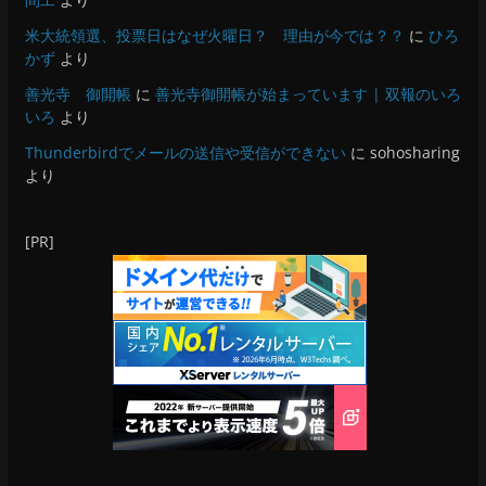
米大統領選、投票日はなぜ火曜日？ 理由が今では？？
に
ひろ
かず
より
善光寺 御開帳
に
善光寺御開帳が始まっています | 双報のいろ
いろ
より
Thunderbirdでメールの送信や受信ができない
に
sohosharing
より
[PR]