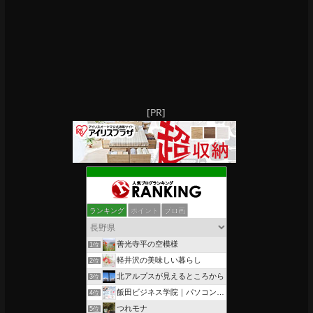
[PR]
ランキング
ポイント
ブロ画
善光寺平の空模様
1位
軽井沢の美味しい暮らし
2位
北アルプスが見えるところから
3位
飯田ビジネス学院｜パソコン、簿記、公共職業訓練と求職者支援
4位
つれモナ
5位