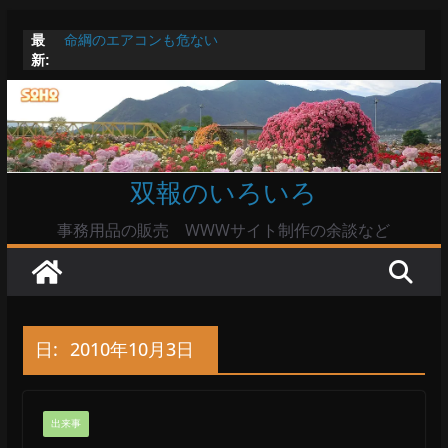
コ
最
命綱のエアコンも危ない
ン
新:
お盆は関東・東北で平年より低い気温に お盆明けはま
テ
た暑い
Windowsユーザーは公共の共有Wi-Fiは使うな?
ン
高市首相とは隙間風が吹く鈴木憲和農水相
ツ
陸自部隊の思想信条調査報道受け小泉防衛相「不適切活
動ない」で良いのか
へ
双報のいろいろ
ス
キ
事務用品の販売 WWWサイト制作の余談など
ッ
プ
日:
2010年10月3日
出来事