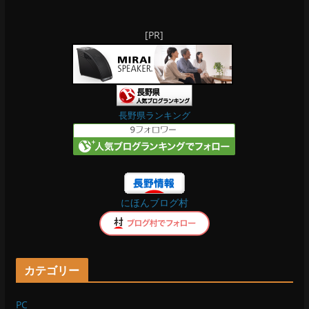
a
i
[PR]
c
n
e
e
b
長野県ランキング
o
o
にほんブログ村
k
カテゴリー
PC