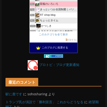
双報のいろいろ
6位
きっといつか全国制覇｜パソコン教室、簿記教室のスタッフブログ
7位
RT shop blog
8位
ちょっとタイム
9位
かつしき
10位
あなろぐ＆デジタル創作箱
11位
このカテゴリを全て表示
軽井沢まったり生活 柴犬とともに
12位
参加する
がんばれ長野
13位
このブログに投票する
OESセｴラ＆レイラ何気ない風景
14位
のんびりいこうよ！
15位
ブロトピ：ブログ更新通知
最近のコメント
駅に鹿です
に
sohosharing
より
トランプ氏が演説で「勝利宣言」 これからどうなる
に
絶望期
間工
より