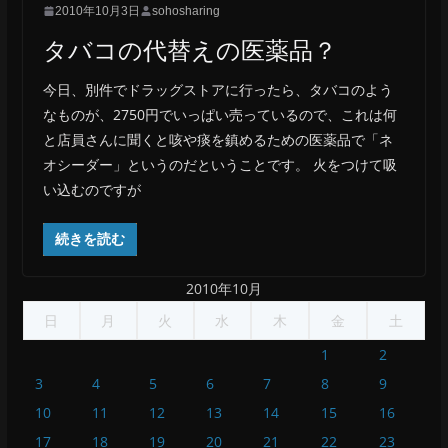
2010年10月3日
sohosharing
タバコの代替えの医薬品？
今日、別件でドラッグストアに行ったら、タバコのよう
なものが、2750円でいっぱい売っているので、これは何
と店員さんに聞くと咳や痰を鎮めるための医薬品で「ネ
オシーダー」というのだということです。 火をつけて吸
い込むのですが
続きを読む
2010年10月
日
月
火
水
木
金
土
1
2
3
4
5
6
7
8
9
10
11
12
13
14
15
16
17
18
19
20
21
22
23