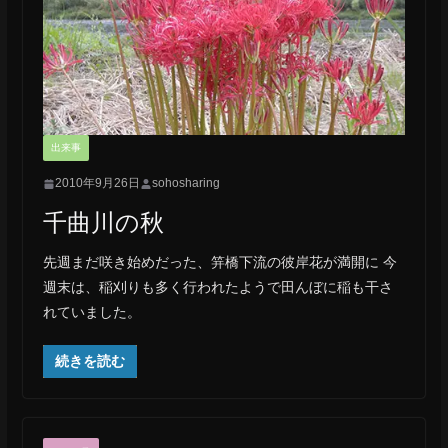
出来事
2010年9月26日
sohosharing
千曲川の秋
先週まだ咲き始めだった、笄橋下流の彼岸花が満開に 今
週末は、稲刈りも多く行われたようで田んぼに稲も干さ
れていました。
続きを読む