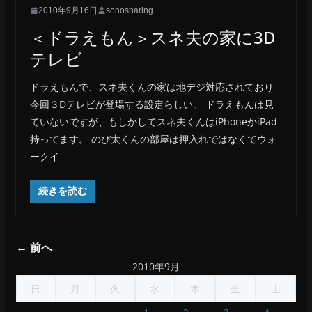
2010年9月16日
sohosharing
＜ドラえもん＞スネ夫の家に3D
テレビ
ドラえもんで、スネ夫くんの家は地デジ対応されており
今回３Dテレビが登場する設定らしい。 ドラえもんは見
ていないですが、もしかしてスネ夫くんはiPhoneかiPad
持ってます。 のび太くんの部屋は押入れではなくてウォ
ークイ
続きを読む
← 前へ
2010年9月
日
月
火
水
木
金
土