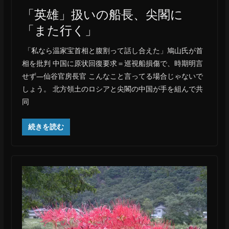
「英雄」扱いの船長、尖閣に
「また行く」
「私なら温家宝首相と腹割って話し合えた」鳩山氏が首
相を批判 中国に原状回復要求＝巡視船損傷で、時期明言
せず―仙谷官房長官 こんなこと言ってる場合じゃないで
しょう。 北方領土のロシアと尖閣の中国が手を組んで共
同
続きを読む