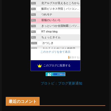
北アルプスが見えるところから
3位
飯田ビジネス学院｜パソコン、簿記、公共職業訓練と求職者支援
4位
つれモナ
5位
双報のいろいろ
6位
きっといつか全国制覇｜パソコン教室、簿記教室のスタッフブログ
7位
RT shop blog
8位
ちょっとタイム
9位
かつしき
10位
あなろぐ＆デジタル創作箱
11位
このカテゴリを全て表示
軽井沢まったり生活 柴犬とともに
12位
参加する
がんばれ長野
13位
このブログに投票する
のんびりいこうよ！
14位
OESセｴラ＆レイラ何気ない風景
15位
ブロトピ：ブログ更新通知
最近のコメント