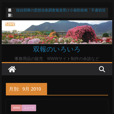
コ
高市首相とは隙間風が吹く鈴木憲和農水相
最
ン
陸自部隊の思想信条調査報道受け小泉防衛相「不適切活
新:
テ
動ない」で良いのか
命綱のエアコンも危ない
ン
お盆は関東・東北で平年より低い気温に お盆明けはま
ツ
た暑い
Windowsユーザーは公共の共有Wi-Fiは使うな?
へ
双報のいろいろ
ス
キ
事務用品の販売 WWWサイト制作の余談など
ッ
プ
月別:
9月 2010
WWW
ニュース