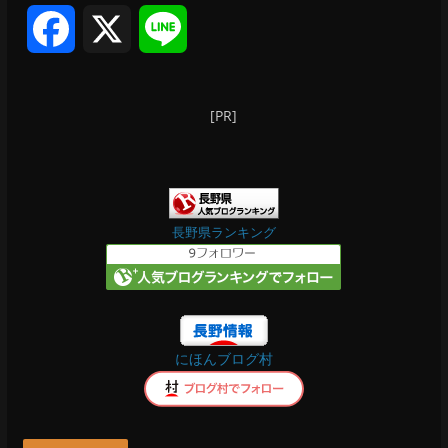
ブ
F
X
L
a
i
[PR]
c
n
e
e
b
長野県ランキング
o
o
にほんブログ村
k