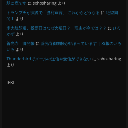
駅に鹿です
に
sohosharing
より
トランプ氏が演説で「勝利宣言」 これからどうなる
に
絶望期
間工
より
米大統領選、投票日はなぜ火曜日？ 理由が今では？？
に
ひろ
かず
より
善光寺 御開帳
に
善光寺御開帳が始まっています | 双報のいろ
いろ
より
Thunderbirdでメールの送信や受信ができない
に
sohosharing
より
[PR]