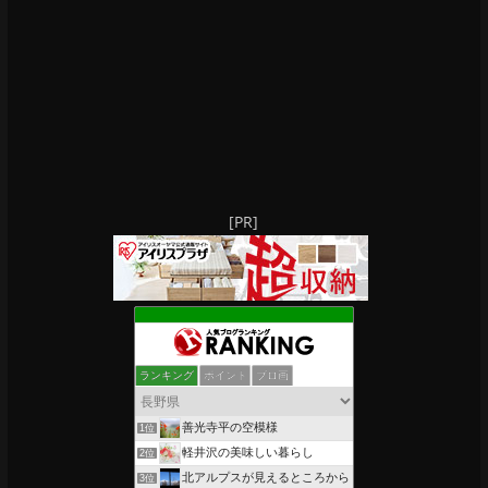
[PR]
ランキング
ポイント
ブロ画
善光寺平の空模様
1位
軽井沢の美味しい暮らし
2位
北アルプスが見えるところから
3位