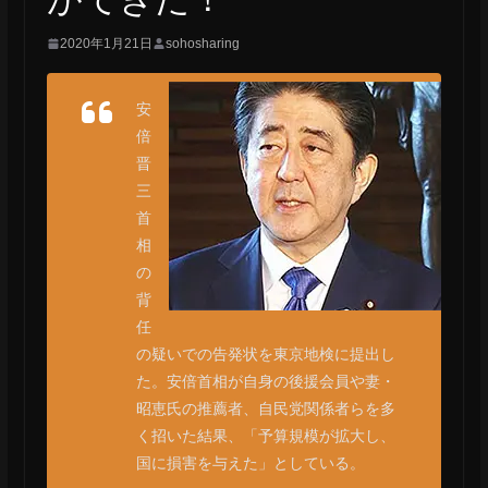
2020年1月21日
sohosharing
安
倍
晋
三
首
相
の
背
任
の疑いでの告発状を東京地検に提出し
た。安倍首相が自身の後援会員や妻・
昭恵氏の推薦者、自民党関係者らを多
く招いた結果、「予算規模が拡大し、
国に損害を与えた」としている。