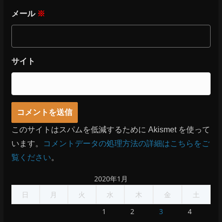
メール
※
サイト
このサイトはスパムを低減するために Akismet を使って
います。
コメントデータの処理方法の詳細はこちらをご
覧ください
。
2020年1月
日
月
火
水
木
金
土
1
2
3
4