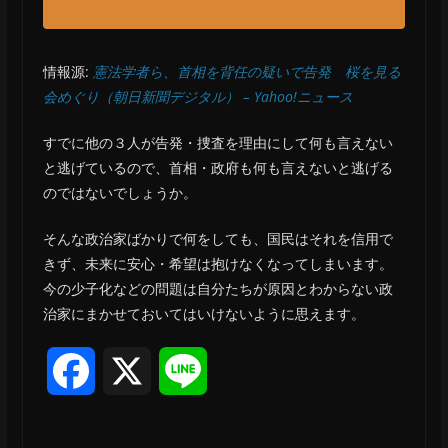
情報源:
憲法学者ら、首相を背任の疑いで告発 桜を見る
会めぐり（朝日新聞デジタル） – Yahoo!ニュース
すでに他の３人が告発・捜査を理由にして何も言えない
と逃げているので、首相・政府も何も言えないと逃げる
のではないでしょうか。
そんな政治家ばかりで何をしても、国民はそれを信用で
きず、未来に安心・希望は抱けなくなってしまいます。
今の少子化などの問題は自分たちが原因とわからない政
治家にまかせておいてはいけないように思えます。
F
X
L
a
i