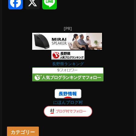
F
X
L
a
i
[PR]
c
n
e
e
b
長野県ランキング
o
o
にほんブログ村
k
カテゴリー