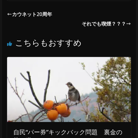
c
n
カウネット20周年
e
e
それでも喫煙？？？
b
こちらもおすすめ
o
o
k
自民“パー券”キックバック問題 裏金の