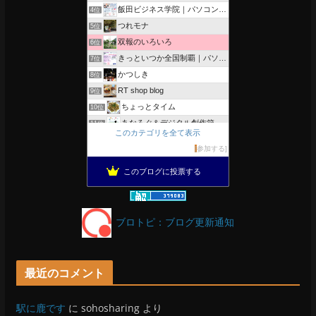
飯田ビジネス学院｜パソコン、簿記、公共職業訓練と求職者支援
4位
つれモナ
5位
双報のいろいろ
6位
きっといつか全国制覇｜パソコン教室、簿記教室のスタッフブログ
7位
かつしき
8位
RT shop blog
9位
ちょっとタイム
10位
あなろぐ＆デジタル創作箱
11位
このカテゴリを全て表示
軽井沢まったり生活 柴犬とともに
12位
参加する
がんばれ長野
13位
このブログに投票する
OESセｴラ＆レイラ何気ない風景
14位
のんびりいこうよ！
15位
ブロトピ：ブログ更新通知
最近のコメント
駅に鹿です
に
sohosharing
より