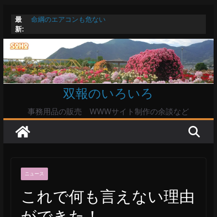
コ
最
命綱のエアコンも危ない
ン
新:
お盆は関東・東北で平年より低い気温に お盆明けはま
テ
た暑い
Windowsユーザーは公共の共有Wi-Fiは使うな?
ン
高市首相とは隙間風が吹く鈴木憲和農水相
ツ
陸自部隊の思想信条調査報道受け小泉防衛相「不適切活
動ない」で良いのか
へ
双報のいろいろ
ス
キ
事務用品の販売 WWWサイト制作の余談など
ッ
プ
ニュース
これで何も言えない理由
ができた！