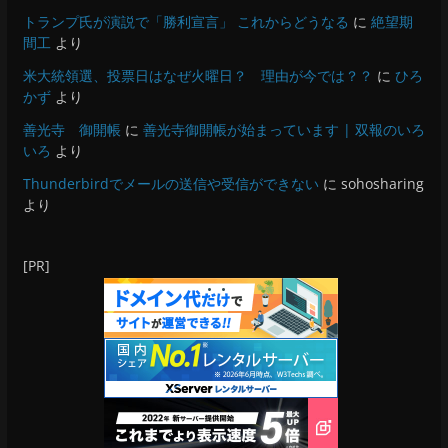
トランプ氏が演説で「勝利宣言」 これからどうなる
に
絶望期
間工
より
米大統領選、投票日はなぜ火曜日？ 理由が今では？？
に
ひろ
かず
より
善光寺 御開帳
に
善光寺御開帳が始まっています | 双報のいろ
いろ
より
Thunderbirdでメールの送信や受信ができない
に
sohosharing
より
[PR]