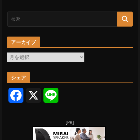
アーカイブ
ア
ー
カ
シェア
イ
ブ
F
X
L
a
i
[PR]
c
n