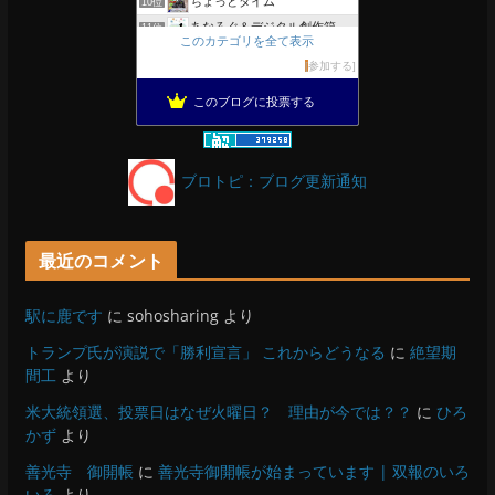
ちょっとタイム
10位
あなろぐ＆デジタル創作箱
11位
このカテゴリを全て表示
軽井沢まったり生活 柴犬とともに
12位
参加する
ぴきょログ 軽井沢でぐーたら生活
13位
このブログに投票する
がんばれ長野
14位
OESセｴラ＆レイラ何気ない風景
15位
ブロトピ：ブログ更新通知
最近のコメント
駅に鹿です
に
sohosharing
より
トランプ氏が演説で「勝利宣言」 これからどうなる
に
絶望期
間工
より
米大統領選、投票日はなぜ火曜日？ 理由が今では？？
に
ひろ
かず
より
善光寺 御開帳
に
善光寺御開帳が始まっています | 双報のいろ
いろ
より