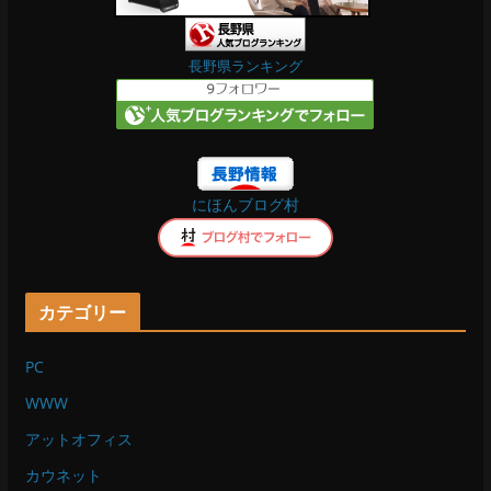
e
e
b
長野県ランキング
o
o
にほんブログ村
k
カテゴリー
PC
WWW
アットオフィス
カウネット