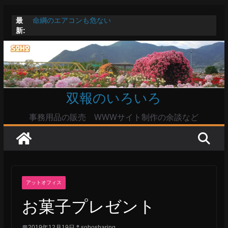
コ
最
命綱のエアコンも危ない
ン
新:
お盆は関東・東北で平年より低い気温に お盆明けはま
テ
た暑い
Windowsユーザーは公共の共有Wi-Fiは使うな?
ン
高市首相とは隙間風が吹く鈴木憲和農水相
ツ
陸自部隊の思想信条調査報道受け小泉防衛相「不適切活
動ない」で良いのか
へ
双報のいろいろ
ス
キ
事務用品の販売 WWWサイト制作の余談など
ッ
プ
アットオフィス
お菓子プレゼント
2019年12月19日
sohosharing