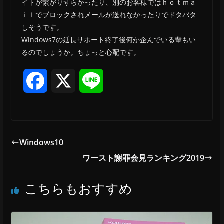
イトが繋がりずらかったり、別のお客様ではｈｏｔｍａ
ｉｌでブロックされメールが送れなかったりでドタバタ
しそうです。
Windows7の延長サポート終了後何か企んでいる輩もい
るのでしょうか。ちょっと心配です。
F
X
L
a
i
c
n
Windows10
e
e
ワースト謝罪会見ランキング2019
b
こちらもおすすめ
o