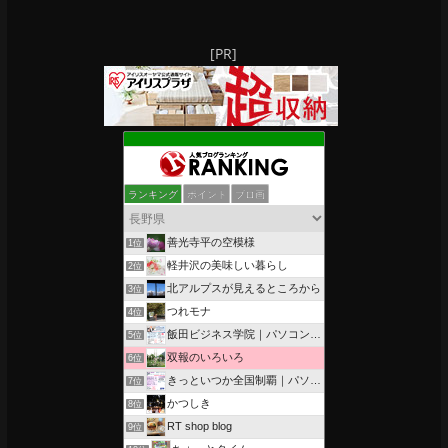
[PR]
ランキング
ポイント
ブロ画
善光寺平の空模様
1位
軽井沢の美味しい暮らし
2位
北アルプスが見えるところから
3位
つれモナ
4位
飯田ビジネス学院｜パソコン、簿記、公共職業訓練と求職者支援
5位
双報のいろいろ
6位
きっといつか全国制覇｜パソコン教室、簿記教室のスタッフブログ
7位
かつしき
8位
RT shop blog
9位