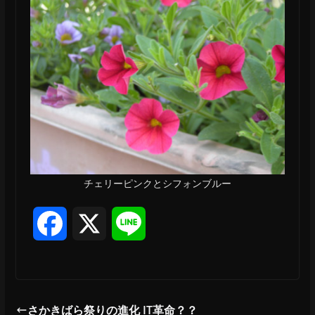
チェリーピンクとシフォンブルー
F
X
L
a
i
c
n
さかきばら祭りの進化 IT革命？？