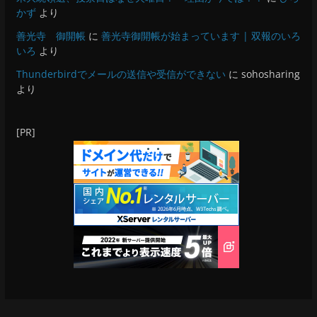
かず
より
善光寺 御開帳
に
善光寺御開帳が始まっています | 双報のいろ
いろ
より
Thunderbirdでメールの送信や受信ができない
に
sohosharing
より
[PR]