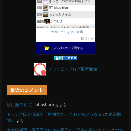
きっといつか全国制覇｜パソコン教室、簿記教室のスタッフブログ
7位
RT shop blog
8位
ちょっとタイム
9位
かつしき
10位
あなろぐ＆デジタル創作箱
11位
このカテゴリを全て表示
軽井沢まったり生活 柴犬とともに
12位
参加する
がんばれ長野
13位
このブログに投票する
のんびりいこうよ！
14位
OESセｴラ＆レイラ何気ない風景
15位
ブロトピ：ブログ更新通知
最近のコメント
駅に鹿です
に
sohosharing
より
トランプ氏が演説で「勝利宣言」 これからどうなる
に
絶望期
間工
より
米大統領選、投票日はなぜ火曜日？ 理由が今では？？
に
ひろ