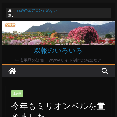
コ
最
命綱のエアコンも危ない
ン
新:
お盆は関東・東北で平年より低い気温に お盆明けはま
テ
た暑い
Windowsユーザーは公共の共有Wi-Fiは使うな?
ン
高市首相とは隙間風が吹く鈴木憲和農水相
ツ
陸自部隊の思想信条調査報道受け小泉防衛相「不適切活
動ない」で良いのか
へ
双報のいろいろ
ス
キ
事務用品の販売 WWWサイト制作の余談など
ッ
プ
出来事
今年もミリオンベルを置
きました