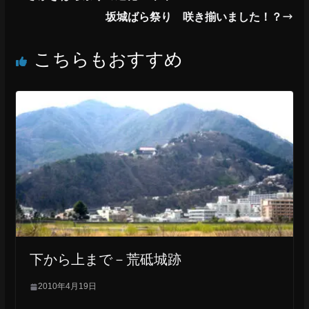
e
e
坂城ばら祭り 咲き揃いました！？
b
こちらもおすすめ
o
o
k
下から上まで－荒砥城跡
2010年4月19日