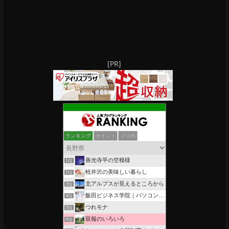
[PR]
ランキング
ポイント
ブロ画
善光寺平の空模様
1位
軽井沢の美味しい暮らし
2位
北アルプスが見えるところから
3位
飯田ビジネス学院｜パソコン、簿記、公共職業訓練と求職者支援
4位
つれモナ
5位
双報のいろいろ
6位