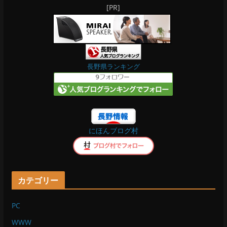
[PR]
c
n
e
e
b
長野県ランキング
o
o
にほんブログ村
k
カテゴリー
PC
WWW