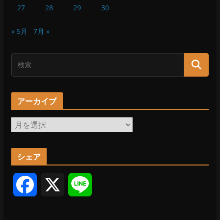
27
28
29
30
« 5月
7月 »
アーカイブ
ア
ー
カ
シェア
イ
ブ
F
X
L
a
i