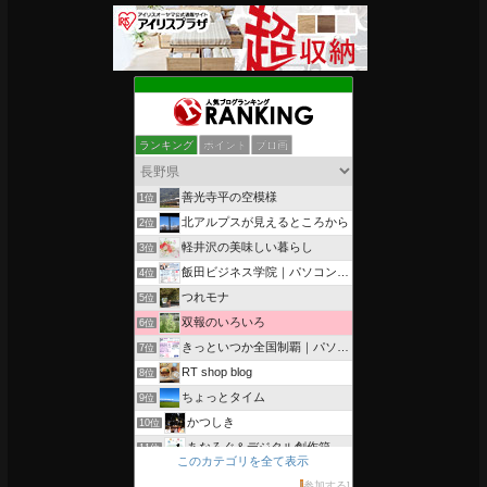
ランキング
ポイント
ブロ画
善光寺平の空模様
1位
北アルプスが見えるところから
2位
軽井沢の美味しい暮らし
3位
飯田ビジネス学院｜パソコン、簿記、公共職業訓練と求職者支援
4位
つれモナ
5位
双報のいろいろ
6位
きっといつか全国制覇｜パソコン教室、簿記教室のスタッフブログ
7位
RT shop blog
8位
ちょっとタイム
9位
かつしき
10位
あなろぐ＆デジタル創作箱
11位
このカテゴリを全て表示
軽井沢まったり生活 柴犬とともに
12位
参加する