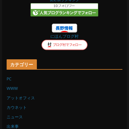
o
o
にほんブログ村
k
カテゴリー
PC
WWW
アットオフィス
カウネット
ニュース
出来事