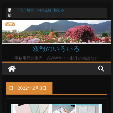
コ
最
「高市離れ」内閣支持5割切る
ン
新:
Windowsユーザーは公共の共有Wi-Fiは使うな?
テ
高市首相とは隙間風が吹く鈴木憲和農水相
陸自部隊の思想信条調査報道受け小泉防衛相「不適切活
ン
動ない」で良いのか
ツ
命綱のエアコンも危ない
へ
双報のいろいろ
ス
キ
事務用品の販売 WWWサイト制作の余談など
ッ
プ
日:
2022年2月3日