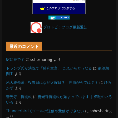
がんばれ長野
13位
このブログに投票する
のんびりいこうよ！
14位
OESセｴラ＆レイラ何気ない風景
15位
ブロトピ：ブログ更新通知
最近のコメント
駅に鹿です
に
sohosharing
より
トランプ氏が演説で「勝利宣言」 これからどうなる
に
絶望期
間工
より
米大統領選、投票日はなぜ火曜日？ 理由が今では？？
に
ひろ
かず
より
善光寺 御開帳
に
善光寺御開帳が始まっています | 双報のいろ
いろ
より
Thunderbirdでメールの送信や受信ができない
に
sohosharing
より