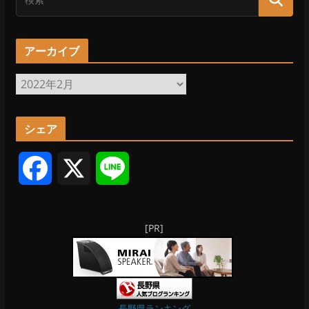
アーカイブ
ア
ー
カ
シェア
イ
ブ
F
X
L
a
i
[PR]
c
n
e
e
b
長野県ランキング