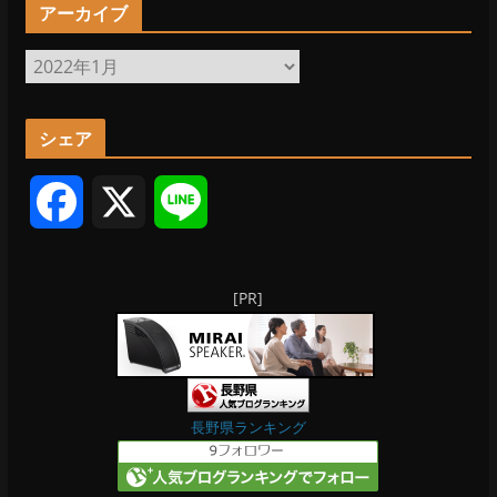
アーカイブ
ア
ー
カ
シェア
イ
ブ
F
X
L
a
i
[PR]
c
n
e
e
b
長野県ランキング
o