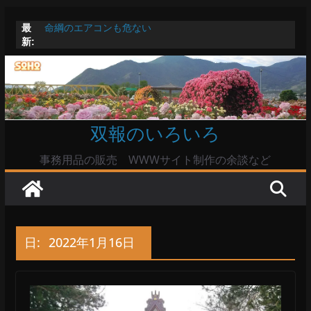
コ
最
命綱のエアコンも危ない
ン
新:
お盆は関東・東北で平年より低い気温に お盆明けはま
テ
た暑い
Windowsユーザーは公共の共有Wi-Fiは使うな?
ン
高市首相とは隙間風が吹く鈴木憲和農水相
ツ
陸自部隊の思想信条調査報道受け小泉防衛相「不適切活
動ない」で良いのか
へ
双報のいろいろ
ス
キ
事務用品の販売 WWWサイト制作の余談など
ッ
プ
日:
2022年1月16日