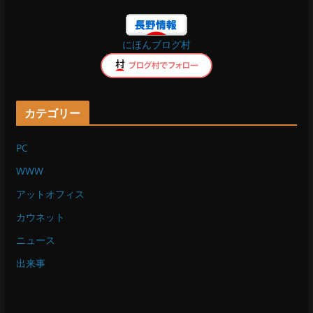
o
にほんブログ村
k
カテゴリー
PC
WWW
アットオフィス
カウネット
ニュース
出来事