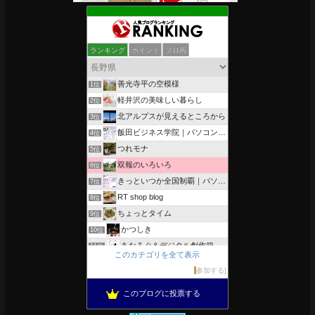
ランキング
ポイント
ブロ画
善光寺平の空模様
1位
軽井沢の美味しい暮らし
2位
北アルプスが見えるところから
3位
飯田ビジネス学院｜パソコン、簿記、公共職業訓練と求職者支援
4位
つれモナ
5位
双報のいろいろ
6位
きっといつか全国制覇｜パソコン教室、簿記教室のスタッフブログ
7位
RT shop blog
8位
ちょっとタイム
9位
かつしき
10位
あなろぐ＆デジタル創作箱
11位
このカテゴリを全て表示
軽井沢まったり生活 柴犬とともに
12位
参加する
がんばれ長野
13位
このブログに投票する
OESセｴラ＆レイラ何気ない風景
14位
のんびりいこうよ！
15位