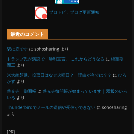
ブロトピ：ブログ更新通知
最近のコメント
駅に鹿です
に
sohosharing
より
トランプ氏が演説で「勝利宣言」 これからどうなる
に
絶望期
間工
より
米大統領選、投票日はなぜ火曜日？ 理由が今では？？
に
ひろ
かず
より
善光寺 御開帳
に
善光寺御開帳が始まっています | 双報のいろ
いろ
より
Thunderbirdでメールの送信や受信ができない
に
sohosharing
より
[PR]