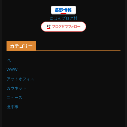
o
にほんブログ村
k
カテゴリー
PC
WWW
アットオフィス
カウネット
ニュース
出来事