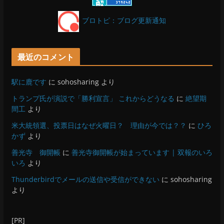
ブロトピ：ブログ更新通知
最近のコメント
駅に鹿です
に
sohosharing
より
トランプ氏が演説で「勝利宣言」 これからどうなる
に
絶望期
間工
より
米大統領選、投票日はなぜ火曜日？ 理由が今では？？
に
ひろ
かず
より
善光寺 御開帳
に
善光寺御開帳が始まっています | 双報のいろ
いろ
より
Thunderbirdでメールの送信や受信ができない
に
sohosharing
より
[PR]