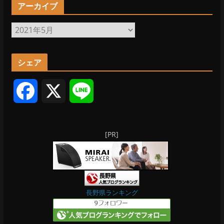
アーカイブ
ア
ー
カ
シェア
イ
ブ
F
X
L
a
i
[PR]
c
n
e
e
b
長野県ランキング
o