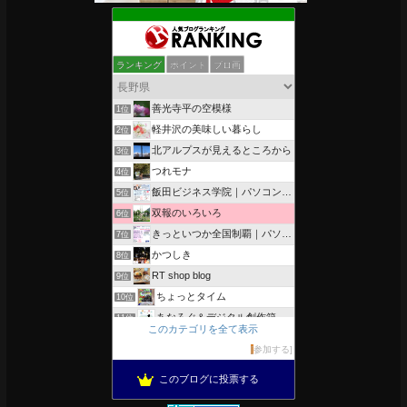
ランキング
ポイント
ブロ画
善光寺平の空模様
1位
軽井沢の美味しい暮らし
2位
北アルプスが見えるところから
3位
つれモナ
4位
飯田ビジネス学院｜パソコン、簿記、公共職業訓練と求職者支援
5位
双報のいろいろ
6位
きっといつか全国制覇｜パソコン教室、簿記教室のスタッフブログ
7位
かつしき
8位
RT shop blog
9位
ちょっとタイム
10位
あなろぐ＆デジタル創作箱
11位
このカテゴリを全て表示
軽井沢まったり生活 柴犬とともに
12位
参加する
ぴきょログ 軽井沢でぐーたら生活
13位
このブログに投票する
がんばれ長野
14位
OESセｴラ＆レイラ何気ない風景
15位