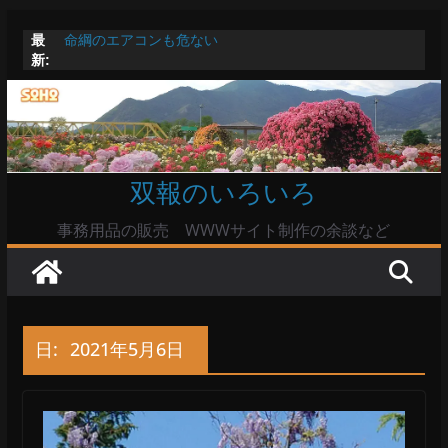
コ
最
命綱のエアコンも危ない
ン
新:
お盆は関東・東北で平年より低い気温に お盆明けはま
テ
た暑い
Windowsユーザーは公共の共有Wi-Fiは使うな?
ン
高市首相とは隙間風が吹く鈴木憲和農水相
ツ
陸自部隊の思想信条調査報道受け小泉防衛相「不適切活
動ない」で良いのか
へ
双報のいろいろ
ス
キ
事務用品の販売 WWWサイト制作の余談など
ッ
プ
日:
2021年5月6日