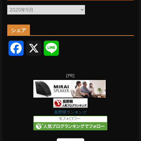
ア
ー
カ
シェア
イ
ブ
F
X
L
a
i
[PR]
c
n
e
e
b
長野県ランキング
o
o