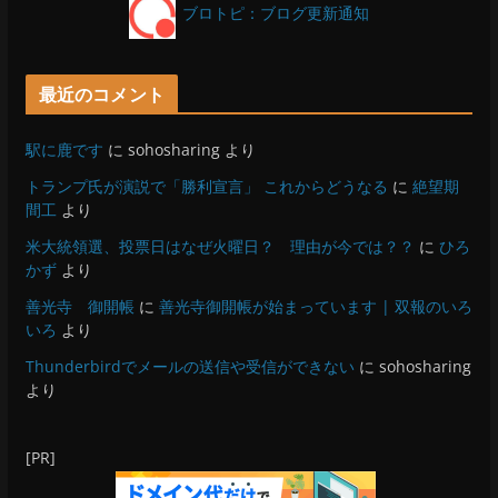
ブロトピ：ブログ更新通知
最近のコメント
駅に鹿です
に
sohosharing
より
トランプ氏が演説で「勝利宣言」 これからどうなる
に
絶望期
間工
より
米大統領選、投票日はなぜ火曜日？ 理由が今では？？
に
ひろ
かず
より
善光寺 御開帳
に
善光寺御開帳が始まっています | 双報のいろ
いろ
より
Thunderbirdでメールの送信や受信ができない
に
sohosharing
より
[PR]