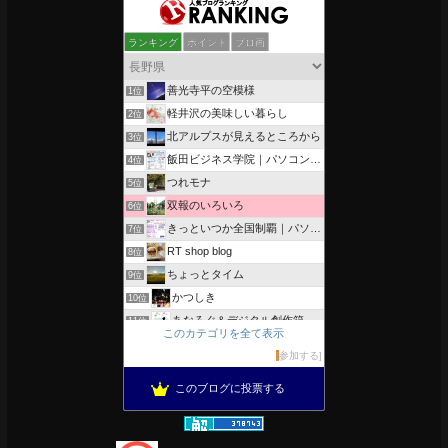
ランキング
ポイント
ブロ画
善光寺平の空模様
1位
軽井沢の美味しい暮らし
2位
北アルプスが見えるところから
3位
飯田ビジネス学院｜パソコン、簿記、公共職業訓練と求職者支援
4位
つれモナ
5位
双報のいろいろ
6位
きっといつか全国制覇｜パソコン教室、簿記教室のスタッフブログ
7位
RT shop blog
8位
ちょっとタイム
9位
かつしき
10位
あなろぐ＆デジタル創作箱
11位
このカテゴリを全て表示
軽井沢まったり生活 柴犬とともに
12位
参加する
がんばれ長野
13位
このブログに投票する
のんびりいこうよ！
14位
OESセｴラ＆レイラ何気ない風景
15位