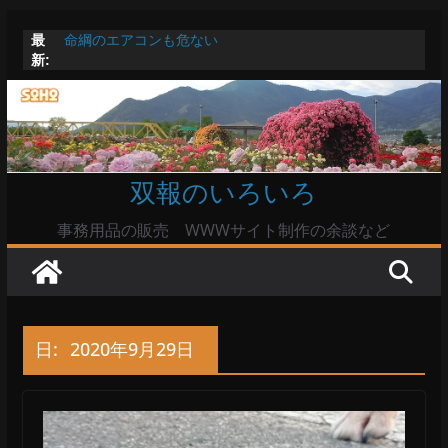
コ
最
命綱のエアコンも危ない
ン
新:
お盆は関東・東北で平年より低い気温に お盆明けはま
テ
た暑い
Windowsユーザーは公共の共有Wi-Fiは使うな?
ン
高市首相とは隙間風が吹く鈴木憲和農水相
ツ
陸自部隊の思想信条調査報道受け小泉防衛相「不適切活
動ない」で良いのか
へ
双報のいろいろ
ス
キ
事務用品の販売 WWWサイト制作の余談など
ッ
プ
日:
2020年9月29日