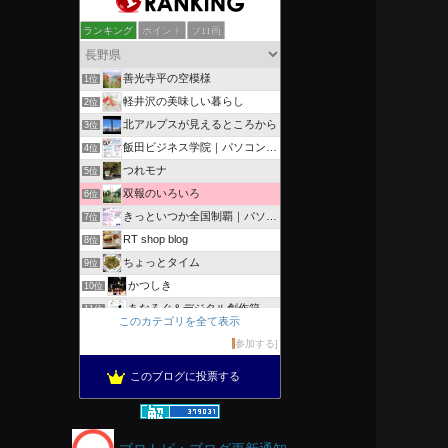
ランキング
ポイント
ブロ画
善光寺平の空模様
1位
軽井沢の美味しい暮らし
2位
北アルプスが見えるところから
3位
飯田ビジネス学院｜パソコン、簿記、公共職業訓練と求職者支援
4位
つれモナ
5位
双報のいろいろ
6位
きっといつか全国制覇｜パソコン教室、簿記教室のスタッフブログ
7位
RT shop blog
8位
ちょっとタイム
9位
かつしき
10位
あなろぐ＆デジタル創作箱
11位
このカテゴリを全て表示
軽井沢まったり生活 柴犬とともに
12位
参加する
がんばれ長野
13位
このブログに投票する
OESセｴラ＆レイラ何気ない風景
14位
のんびりいこうよ！
15位