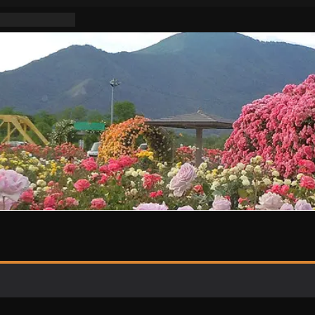
不適切活動な
明けはまた暑い