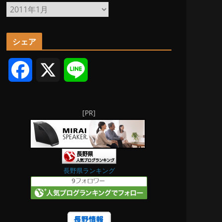
ア
ー
カ
シェア
イ
ブ
F
X
L
a
i
[PR]
c
n
e
e
b
長野県ランキング
o
o