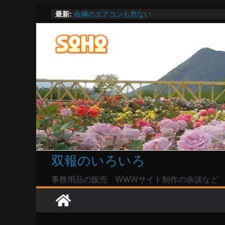
陸自部隊の思想信条調査報道受け小泉防衛相「
コ
最新:
い」で良いのか
ン
命綱のエアコンも危ない
お盆は関東・東北で平年より低い気温に お盆
テ
Windowsユーザーは公共の共有Wi-Fiは使うな?
ン
高市首相とは隙間風が吹く鈴木憲和農水相
ツ
へ
ス
キ
ッ
プ
双報のいろいろ
事務用品の販売 WWWサイト制作の余談など