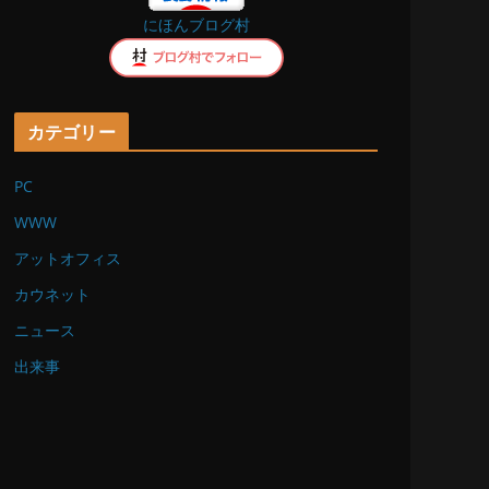
にほんブログ村
k
カテゴリー
PC
WWW
アットオフィス
カウネット
ニュース
出来事