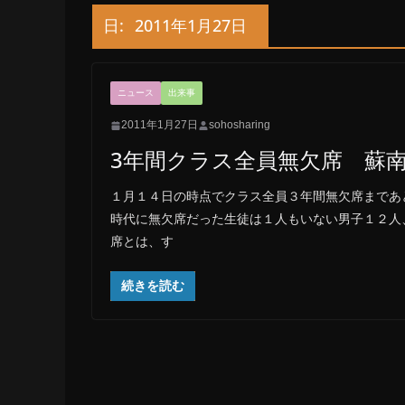
日:
2011年1月27日
ニュース
出来事
2011年1月27日
sohosharing
3年間クラス全員無欠席 蘇南
１月１４日の時点でクラス全員３年間無欠席まであ
時代に無欠席だった生徒は１人もいない男子１２人
席とは、す
続きを読む