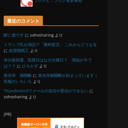
ブロトピ：ブログ更新通知
最近のコメント
駅に鹿です
に
sohosharing
より
トランプ氏が演説で「勝利宣言」 これからどうなる
に
絶望期間工
より
米大統領選、投票日はなぜ火曜日？ 理由が今で
は？？
に
ひろかず
より
善光寺 御開帳
に
善光寺御開帳が始まっています |
双報のいろいろ
より
Thunderbirdでメールの送信や受信ができない
に
sohosharing
より
[PR]