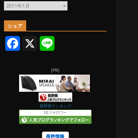
ア
ー
カ
シェア
イ
ブ
F
X
L
a
i
[PR]
c
n
e
e
b
長野県ランキング
o
o