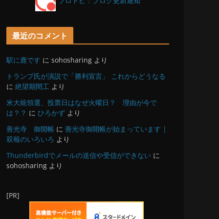
ブロトピ：ブログ更新通知
最近のコメント
駅に鹿です
に
sohosharing
より
トランプ氏が演説で「勝利宣言」 これからどうなる
に
絶望期間工
より
米大統領選、投票日はなぜ火曜日？ 理由が今で
は？？
に
ひろかず
より
善光寺 御開帳
に
善光寺御開帳が始まっています |
双報のいろいろ
より
Thunderbirdでメールの送信や受信ができない
に
sohosharing
より
[PR]