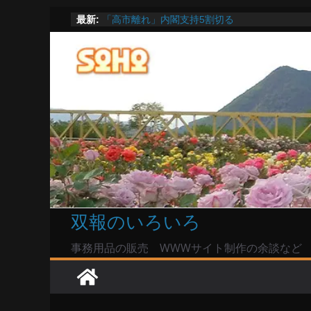
命綱のエアコンも危ない
コ
最新:
「高市離れ」内閣支持5割切る
Windowsユーザーは公共の共有Wi-Fiは使うな?
ン
高市首相とは隙間風が吹く鈴木憲和農水相
テ
陸自部隊の思想信条調査報道受け小泉防衛相「
ン
い」で良いのか
ツ
へ
ス
キ
ッ
プ
双報のいろいろ
事務用品の販売 WWWサイト制作の余談など