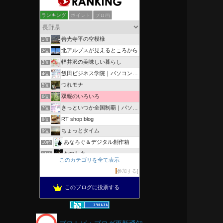
ランキング
ポイント
ブロ画
善光寺平の空模様
1位
北アルプスが見えるところから
2位
軽井沢の美味しい暮らし
3位
飯田ビジネス学院｜パソコン、簿記、公共職業訓練と求職者支援
4位
つれモナ
5位
双報のいろいろ
6位
きっといつか全国制覇｜パソコン教室、簿記教室のスタッフブログ
7位
RT shop blog
8位
ちょっとタイム
9位
あなろぐ＆デジタル創作箱
10位
かつしき
11位
このカテゴリを全て表示
軽井沢まったり生活 柴犬とともに
12位
参加する
がんばれ長野
13位
このブログに投票する
のんびりいこうよ！
14位
OESセｴラ＆レイラ何気ない風景
15位