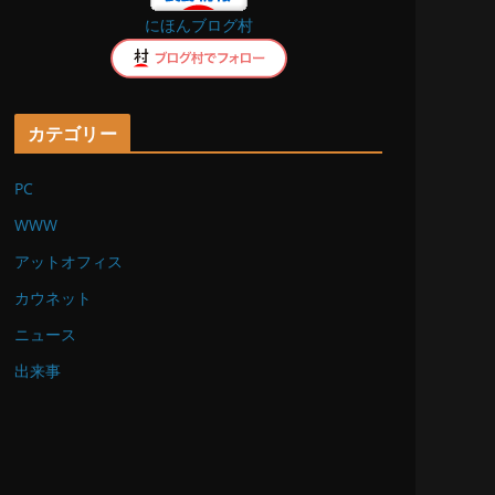
にほんブログ村
k
カテゴリー
PC
WWW
アットオフィス
カウネット
ニュース
出来事