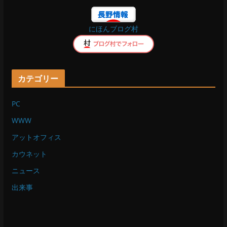
o
にほんブログ村
k
カテゴリー
PC
WWW
アットオフィス
カウネット
ニュース
出来事