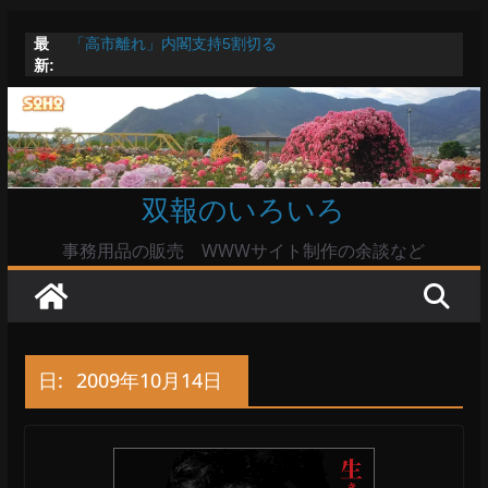
コ
最
「高市離れ」内閣支持5割切る
ン
新:
Windowsユーザーは公共の共有Wi-Fiは使うな?
テ
高市首相とは隙間風が吹く鈴木憲和農水相
陸自部隊の思想信条調査報道受け小泉防衛相「不適切活
ン
動ない」で良いのか
ツ
命綱のエアコンも危ない
へ
双報のいろいろ
ス
キ
事務用品の販売 WWWサイト制作の余談など
ッ
プ
日:
2009年10月14日