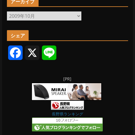
アーカイブ
ア
ー
カ
シェア
イ
ブ
F
X
L
a
i
[PR]
c
n
e
e
b
長野県ランキング
o