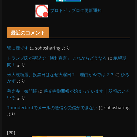
ブロトピ：ブログ更新通知
最近のコメント
駅に鹿です
に
sohosharing
より
トランプ氏が演説で「勝利宣言」 これからどうなる
に
絶望期
間工
より
米大統領選、投票日はなぜ火曜日？ 理由が今では？？
に
ひろ
かず
より
善光寺 御開帳
に
善光寺御開帳が始まっています | 双報のいろ
いろ
より
Thunderbirdでメールの送信や受信ができない
に
sohosharing
より
[PR]