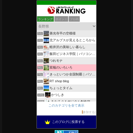
ランキング
ポイント
ブロ画
善光寺平の空模様
1位
北アルプスが見えるところから
2位
軽井沢の美味しい暮らし
3位
飯田ビジネス学院｜パソコン、簿記、公共職業訓練と求職者支援
4位
つれモナ
5位
双報のいろいろ
6位
きっといつか全国制覇｜パソコン教室、簿記教室のスタッフブログ
7位
RT shop blog
8位
ちょっとタイム
9位
かつしき
10位
あなろぐ＆デジタル創作箱
11位
このカテゴリを全て表示
軽井沢まったり生活 柴犬とともに
12位
参加する
がんばれ長野
13位
このブログに投票する
のんびりいこうよ！
14位
OESセｴラ＆レイラ何気ない風景
15位