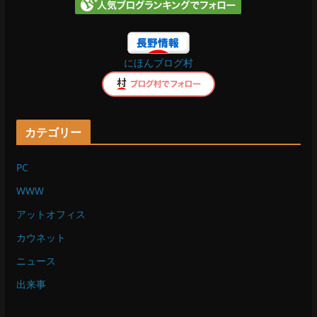
o
にほんブログ村
k
カテゴリー
PC
WWW
アットオフィス
カウネット
ニュース
出来事