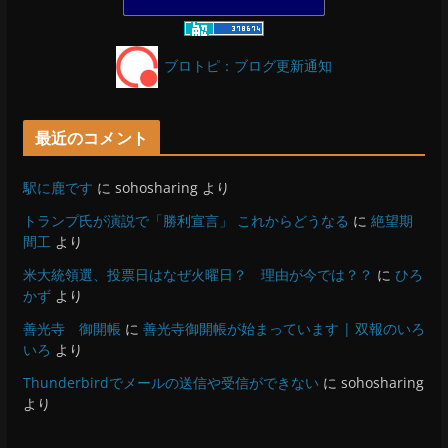
OESセｴラ＆レイラ何気ない風景
15位
ブロトピ：ブログ更新通知
最近のコメント
駅に鹿です
に
sohosharing
より
トランプ氏が演説で「勝利宣言」 これからどうなる
に
絶望期
間工
より
米大統領選、投票日はなぜ火曜日？ 理由が今では？？
に
ひろ
かず
より
善光寺 御開帳
に
善光寺御開帳が始まっています | 双報のいろ
いろ
より
Thunderbirdでメールの送信や受信ができない
に
sohosharing
より