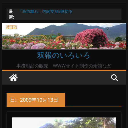
コ
最
「高市離れ」内閣支持5割切る
ン
新:
Windowsユーザーは公共の共有Wi-Fiは使うな?
テ
高市首相とは隙間風が吹く鈴木憲和農水相
陸自部隊の思想信条調査報道受け小泉防衛相「不適切活
ン
動ない」で良いのか
ツ
命綱のエアコンも危ない
へ
双報のいろいろ
ス
キ
事務用品の販売 WWWサイト制作の余談など
ッ
プ
日:
2009年10月13日