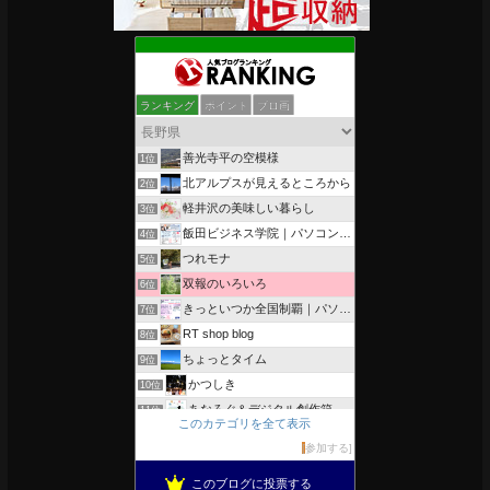
ランキング
ポイント
ブロ画
善光寺平の空模様
1位
北アルプスが見えるところから
2位
軽井沢の美味しい暮らし
3位
飯田ビジネス学院｜パソコン、簿記、公共職業訓練と求職者支援
4位
つれモナ
5位
双報のいろいろ
6位
きっといつか全国制覇｜パソコン教室、簿記教室のスタッフブログ
7位
RT shop blog
8位
ちょっとタイム
9位
かつしき
10位
あなろぐ＆デジタル創作箱
11位
このカテゴリを全て表示
軽井沢まったり生活 柴犬とともに
12位
参加する
がんばれ長野
13位
このブログに投票する
のんびりいこうよ！
14位