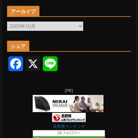
アーカイブ
ア
ー
カ
シェア
イ
ブ
F
X
L
a
i
[PR]
c
n
e
e
b
長野県ランキング
o