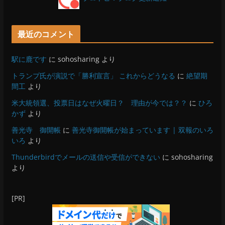
最近のコメント
駅に鹿です
に
sohosharing
より
トランプ氏が演説で「勝利宣言」 これからどうなる
に
絶望期
間工
より
米大統領選、投票日はなぜ火曜日？ 理由が今では？？
に
ひろ
かず
より
善光寺 御開帳
に
善光寺御開帳が始まっています | 双報のいろ
いろ
より
Thunderbirdでメールの送信や受信ができない
に
sohosharing
より
[PR]