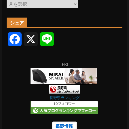
ア
ー
カ
シェア
イ
ブ
F
X
L
a
i
[PR]
c
n
e
e
b
長野県ランキング
o
o