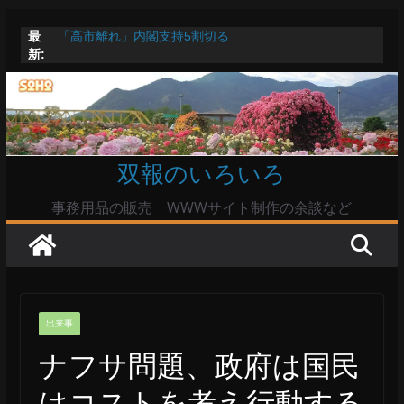
コ
最
「高市離れ」内閣支持5割切る
ン
新:
Windowsユーザーは公共の共有Wi-Fiは使うな?
テ
高市首相とは隙間風が吹く鈴木憲和農水相
陸自部隊の思想信条調査報道受け小泉防衛相「不適切活
ン
動ない」で良いのか
ツ
命綱のエアコンも危ない
へ
双報のいろいろ
ス
キ
事務用品の販売 WWWサイト制作の余談など
ッ
プ
出来事
ナフサ問題、政府は国民
はコストを考え行動する