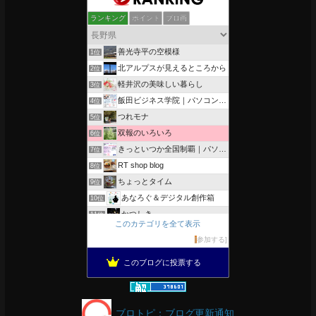
ランキング
ポイント
ブロ画
善光寺平の空模様
1位
北アルプスが見えるところから
2位
軽井沢の美味しい暮らし
3位
飯田ビジネス学院｜パソコン、簿記、公共職業訓練と求職者支援
4位
つれモナ
5位
双報のいろいろ
6位
きっといつか全国制覇｜パソコン教室、簿記教室のスタッフブログ
7位
RT shop blog
8位
ちょっとタイム
9位
あなろぐ＆デジタル創作箱
10位
かつしき
11位
このカテゴリを全て表示
軽井沢まったり生活 柴犬とともに
12位
参加する
がんばれ長野
13位
このブログに投票する
のんびりいこうよ！
14位
OESセｴラ＆レイラ何気ない風景
15位
ブロトピ：ブログ更新通知