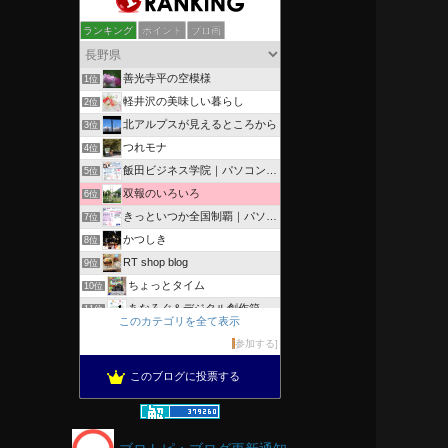
ランキング
ポイント
ブロ画
善光寺平の空模様
1位
軽井沢の美味しい暮らし
2位
北アルプスが見えるところから
3位
つれモナ
4位
飯田ビジネス学院｜パソコン、簿記、公共職業訓練と求職者支援
5位
双報のいろいろ
6位
きっといつか全国制覇｜パソコン教室、簿記教室のスタッフブログ
7位
かつしき
8位
RT shop blog
9位
ちょっとタイム
10位
あなろぐ＆デジタル創作箱
11位
このカテゴリを全て表示
軽井沢まったり生活 柴犬とともに
12位
参加する
ぴきょログ 軽井沢でぐーたら生活
13位
このブログに投票する
がんばれ長野
14位
OESセｴラ＆レイラ何気ない風景
15位