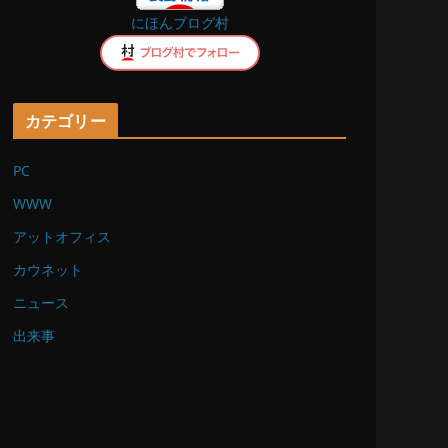
にほんブログ村
k
カテゴリー
PC
WWW
アットオフィス
カウネット
ニュース
出来事