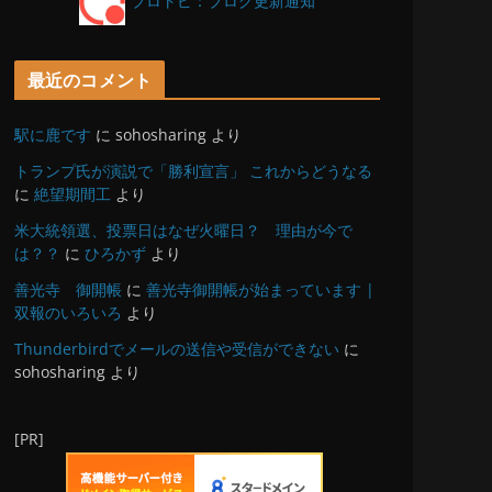
ブロトピ：ブログ更新通知
最近のコメント
駅に鹿です
に
sohosharing
より
トランプ氏が演説で「勝利宣言」 これからどうなる
に
絶望期間工
より
米大統領選、投票日はなぜ火曜日？ 理由が今で
は？？
に
ひろかず
より
善光寺 御開帳
に
善光寺御開帳が始まっています |
双報のいろいろ
より
Thunderbirdでメールの送信や受信ができない
に
sohosharing
より
[PR]