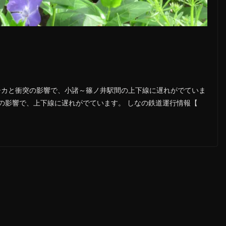
駅でのシカと衝突の影響で、小諸～篠ノ井駅間の上下線に遅れがでていま
の影響で、上下線に遅れがでています。 しなの鉄道運行情報【