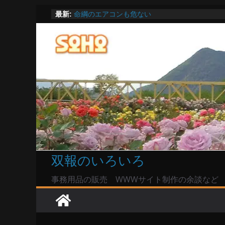
陸自部隊の思想信条調査報道受け小泉防衛相「
コ
最新:
い」で良いのか
ン
命綱のエアコンも危ない
お盆は関東・東北で平年より低い気温に お盆
テ
Windowsユーザーは公共の共有Wi-Fiは使うな?
ン
高市首相とは隙間風が吹く鈴木憲和農水相
ツ
へ
ス
キ
ッ
プ
双報のいろいろ
事務用品の販売 WWWサイト制作の余談など