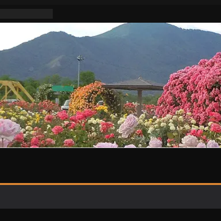
不適切活動な
明けはまた暑い