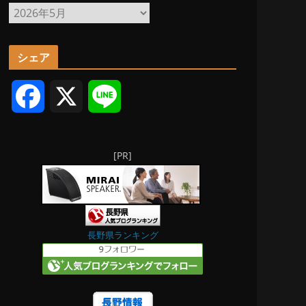
ア
ー
カ
シェア
イ
ブ
F
X
L
a
i
[PR]
c
n
e
e
b
長野県ランキング
o
o