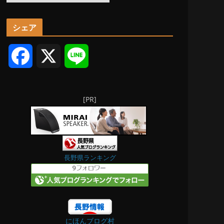
ー
カ
シェア
イ
ブ
F
X
L
a
i
[PR]
c
n
e
e
b
長野県ランキング
o
o
にほんブログ村