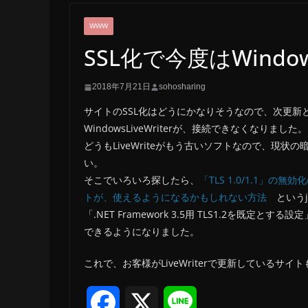
WWW
SSL化で今度はWindows
2018年7月21日
sohosharing
サイトのSSL化はどうにかなりそうなので、次更新
WindowsLiveWriterが、接続できなくなりました。
どうもLiveWriteがもう古いソフトなので、現状
い。
そこでいろいろ探したら、
「TLS 1.0/1.1」の
トが、使えるようになるかもしれない方法
という
「.NET Framework 3.5用 TLS1.2を既定と
できるようになりました。
これで、お客様がLiveWriterで更新しているサイ
F
X
L