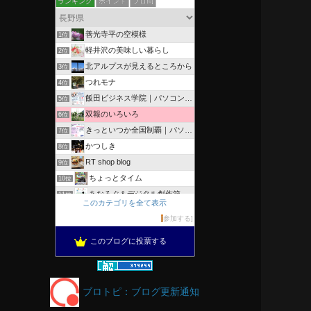
ランキング
ポイント
ブロ画
善光寺平の空模様
1位
軽井沢の美味しい暮らし
2位
北アルプスが見えるところから
3位
つれモナ
4位
飯田ビジネス学院｜パソコン、簿記、公共職業訓練と求職者支援
5位
双報のいろいろ
6位
きっといつか全国制覇｜パソコン教室、簿記教室のスタッフブログ
7位
かつしき
8位
RT shop blog
9位
ちょっとタイム
10位
あなろぐ＆デジタル創作箱
11位
このカテゴリを全て表示
軽井沢まったり生活 柴犬とともに
12位
参加する
ぴきょログ 軽井沢でぐーたら生活
13位
このブログに投票する
がんばれ長野
14位
OESセｴラ＆レイラ何気ない風景
15位
ブロトピ：ブログ更新通知