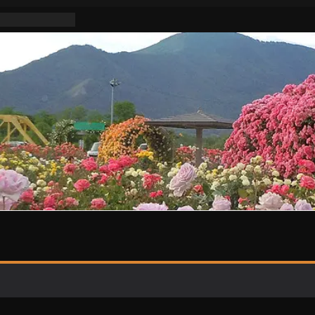
不適切活動な
明けはまた暑い