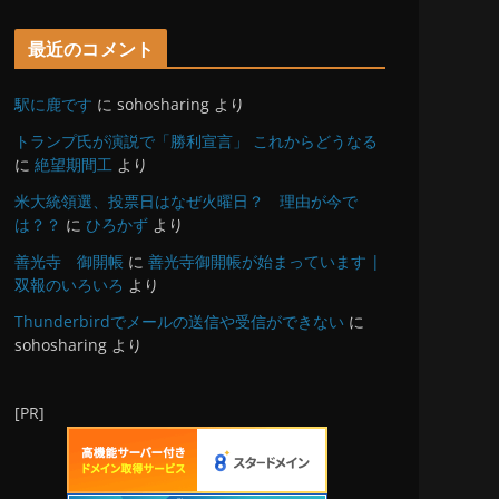
最近のコメント
駅に鹿です
に
sohosharing
より
トランプ氏が演説で「勝利宣言」 これからどうなる
に
絶望期間工
より
米大統領選、投票日はなぜ火曜日？ 理由が今で
は？？
に
ひろかず
より
善光寺 御開帳
に
善光寺御開帳が始まっています |
双報のいろいろ
より
Thunderbirdでメールの送信や受信ができない
に
sohosharing
より
[PR]