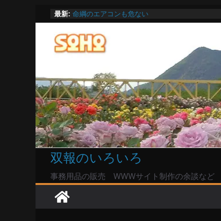
陸自部隊の思想信条調査報道受け小泉防衛相「
コ
最新:
い」で良いのか
ン
命綱のエアコンも危ない
お盆は関東・東北で平年より低い気温に お盆
テ
Windowsユーザーは公共の共有Wi-Fiは使うな?
ン
高市首相とは隙間風が吹く鈴木憲和農水相
ツ
へ
ス
キ
ッ
プ
双報のいろいろ
事務用品の販売 WWWサイト制作の余談など