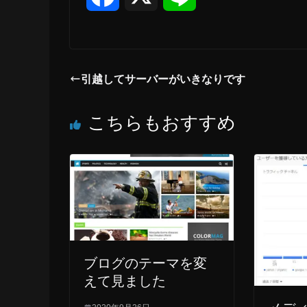
a
i
c
n
引越してサーバーがいきなりです
e
e
こちらもおすすめ
b
o
o
k
ブログのテーマを変
えて見ました