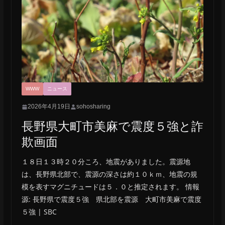
WWW
ニュース
2026年4月19日
sohosharing
長野県大町市美麻で震度５強と詐
欺画面
１８日１３時２０分ころ、地震がありました。震源地
は、長野県北部で、震源の深さは約１０ｋｍ、地震の規
模を表すマグニチュードは５．０と推定されます。 情報
源: 長野県で震度５強 県北部を震源 大町市美麻で震度
５強 | SBC