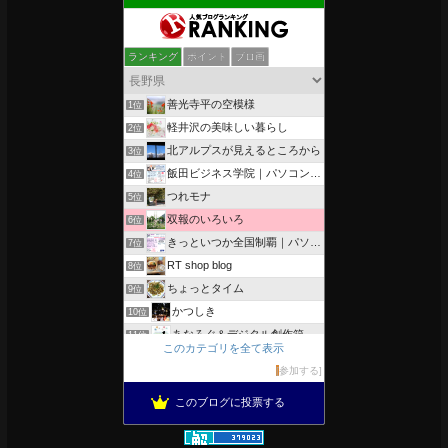
ランキング
ポイント
ブロ画
善光寺平の空模様
1位
軽井沢の美味しい暮らし
2位
北アルプスが見えるところから
3位
飯田ビジネス学院｜パソコン、簿記、公共職業訓練と求職者支援
4位
つれモナ
5位
双報のいろいろ
6位
きっといつか全国制覇｜パソコン教室、簿記教室のスタッフブログ
7位
RT shop blog
8位
ちょっとタイム
9位
かつしき
10位
あなろぐ＆デジタル創作箱
11位
このカテゴリを全て表示
軽井沢まったり生活 柴犬とともに
12位
参加する
がんばれ長野
13位
このブログに投票する
OESセｴラ＆レイラ何気ない風景
14位
のんびりいこうよ！
15位