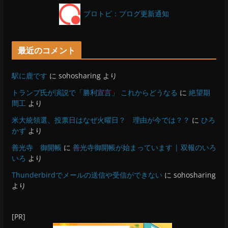
ブロトピ：ブログ更新通知
最近のコメント
駅に鹿です
に
sohosharing
より
トランプ氏が演説で「勝利宣言」 これからどうなる
に
絶望期
間工
より
米大統領選、投票日はなぜ火曜日？ 理由が今では？？
に
ひろ
かず
より
善光寺 御開帳
に
善光寺御開帳が始まっています | 双報のいろ
いろ
より
Thunderbirdでメールの送信や受信ができない
に
sohosharing
より
[PR]