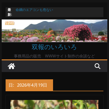
コ
最
命綱のエアコンも危ない
ン
新:
お盆は関東・東北で平年より低い気温に お盆明けはま
テ
た暑い
Windowsユーザーは公共の共有Wi-Fiは使うな?
ン
高市首相とは隙間風が吹く鈴木憲和農水相
ツ
陸自部隊の思想信条調査報道受け小泉防衛相「不適切活
動ない」で良いのか
へ
双報のいろいろ
ス
キ
事務用品の販売 WWWサイト制作の余談など
ッ
プ
日:
2026年4月19日