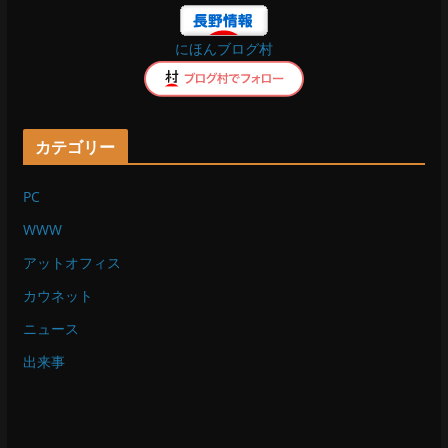
o
にほんブログ村
k
カテゴリー
PC
WWW
アットオフィス
カウネット
ニュース
出来事