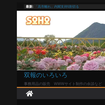
命綱のエアコンも危ない
コ
最新:
「高市離れ」内閣支持5割切る
ン
Windowsユーザーは公共の共有Wi-Fiは使うな?
テ
高市首相とは隙間風が吹く鈴木憲和農水相
陸自部隊の思想信条調査報道受け小泉防衛相「
ン
い」で良いのか
ツ
へ
ス
キ
ッ
プ
双報のいろいろ
事務用品の販売 WWWサイト制作の余談など