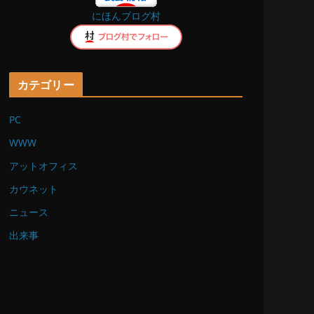
にほんブログ村
k
カテゴリー
PC
WWW
アットオフィス
カウネット
ニュース
出来事