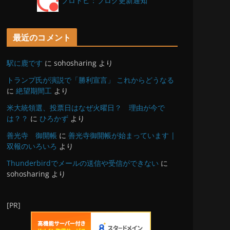
ブロトピ：ブログ更新通知
最近のコメント
駅に鹿です
に
sohosharing
より
トランプ氏が演説で「勝利宣言」 これからどうなる
に
絶望期間工
より
米大統領選、投票日はなぜ火曜日？ 理由が今で
は？？
に
ひろかず
より
善光寺 御開帳
に
善光寺御開帳が始まっています |
双報のいろいろ
より
Thunderbirdでメールの送信や受信ができない
に
sohosharing
より
[PR]