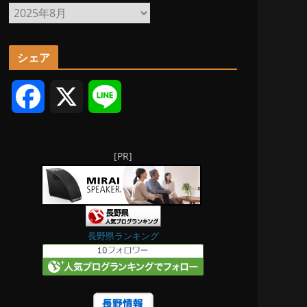
ア
ー
カ
シェア
イ
ブ
F
X
L
a
i
[PR]
c
n
e
e
b
長野県ランキング
o
o