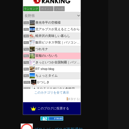
ランキング
ポイント
ブロ画
善光寺平の空模様
1位
北アルプスが見えるところから
2位
軽井沢の美味しい暮らし
3位
飯田ビジネス学院｜パソコン、簿記、公共職業訓練と求職者支援
4位
つれモナ
5位
双報のいろいろ
6位
きっといつか全国制覇｜パソコン教室、簿記教室のスタッフブログ
7位
RT shop blog
8位
ちょっとタイム
9位
かつしき
10位
あなろぐ＆デジタル創作箱
11位
このカテゴリを全て表示
軽井沢まったり生活 柴犬とともに
12位
参加する
がんばれ長野
13位
このブログに投票する
のんびりいこうよ！
14位
OESセｴラ＆レイラ何気ない風景
15位