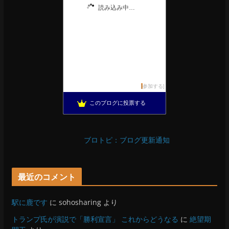
読み込み中…
参加する
このブログに投票する
ブロトピ：ブログ更新通知
最近のコメント
駅に鹿です
に
sohosharing
より
トランプ氏が演説で「勝利宣言」 これからどうなる
に
絶望期