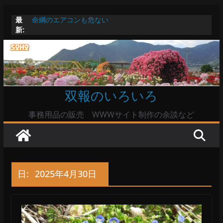
コ
最
命綱のエアコンも危ない
ン
新:
お盆は関東・東北で平年より低い気温に お盆明けはま
テ
た暑い
Windowsユーザーは公共の共有Wi-Fiは使うな?
ン
高市首相とは隙間風が吹く鈴木憲和農水相
ツ
陸自部隊の思想信条調査報道受け小泉防衛相「不適切活
動ない」で良いのか
へ
双報のいろいろ
ス
キ
事務用品の販売 WWWサイト制作の余談など
ッ
プ
日:
2025年4月30日