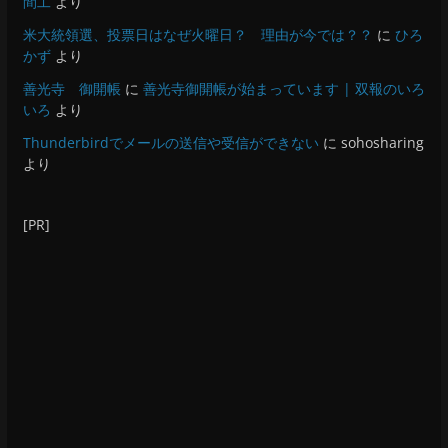
間工
より
米大統領選、投票日はなぜ火曜日？ 理由が今では？？
に
ひろ
かず
より
善光寺 御開帳
に
善光寺御開帳が始まっています | 双報のいろ
いろ
より
Thunderbirdでメールの送信や受信ができない
に
sohosharing
より
[PR]