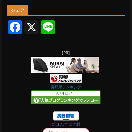
カ
シェア
イ
ブ
F
X
L
a
i
[PR]
c
n
e
e
b
長野県ランキング
o
o
にほんブログ村
k