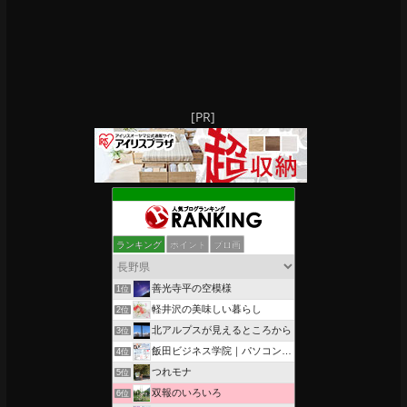
[PR]
ランキング
ポイント
ブロ画
善光寺平の空模様
1位
軽井沢の美味しい暮らし
2位
北アルプスが見えるところから
3位
飯田ビジネス学院｜パソコン、簿記、公共職業訓練と求職者支援
4位
つれモナ
5位
双報のいろいろ
6位