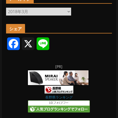
ア
ー
カ
シェア
イ
ブ
F
X
L
a
i
[PR]
c
n
e
e
b
長野県ランキング
o