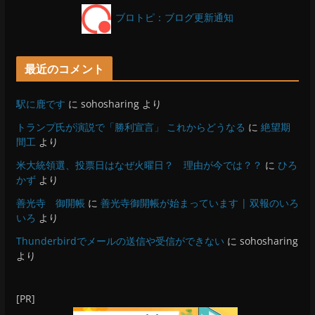
ブロトピ：ブログ更新通知
最近のコメント
駅に鹿です
に
sohosharing
より
トランプ氏が演説で「勝利宣言」 これからどうなる
に
絶望期
間工
より
米大統領選、投票日はなぜ火曜日？ 理由が今では？？
に
ひろ
かず
より
善光寺 御開帳
に
善光寺御開帳が始まっています | 双報のいろ
いろ
より
Thunderbirdでメールの送信や受信ができない
に
sohosharing
より
[PR]