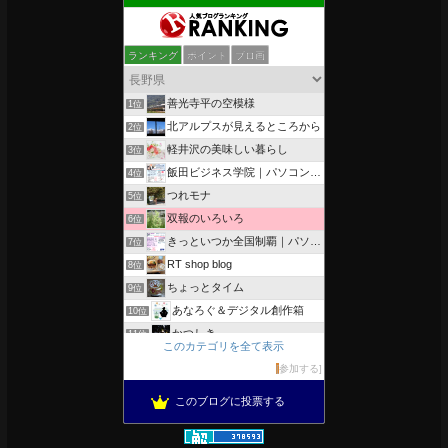
ランキング
ポイント
ブロ画
善光寺平の空模様
1位
北アルプスが見えるところから
2位
軽井沢の美味しい暮らし
3位
飯田ビジネス学院｜パソコン、簿記、公共職業訓練と求職者支援
4位
つれモナ
5位
双報のいろいろ
6位
きっといつか全国制覇｜パソコン教室、簿記教室のスタッフブログ
7位
RT shop blog
8位
ちょっとタイム
9位
あなろぐ＆デジタル創作箱
10位
かつしき
11位
このカテゴリを全て表示
軽井沢まったり生活 柴犬とともに
12位
参加する
がんばれ長野
13位
このブログに投票する
のんびりいこうよ！
14位
OESセｴラ＆レイラ何気ない風景
15位