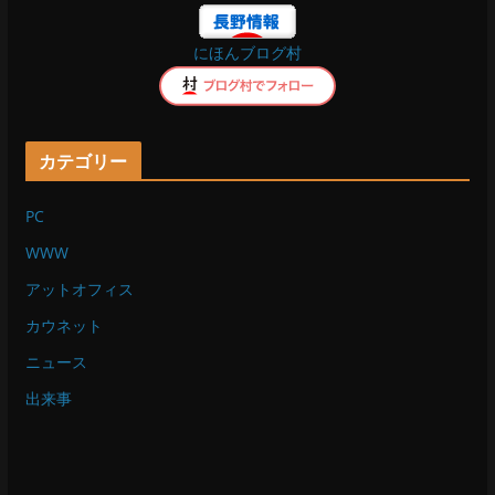
o
にほんブログ村
k
カテゴリー
PC
WWW
アットオフィス
カウネット
ニュース
出来事