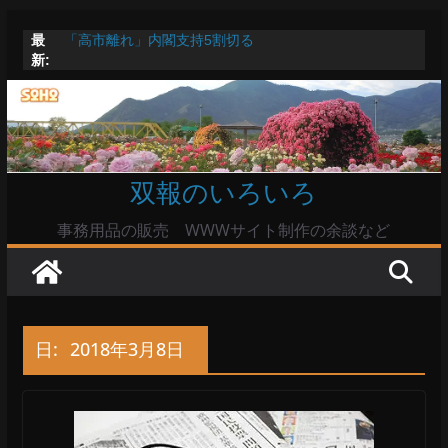
コ
最
「高市離れ」内閣支持5割切る
ン
新:
Windowsユーザーは公共の共有Wi-Fiは使うな?
テ
高市首相とは隙間風が吹く鈴木憲和農水相
陸自部隊の思想信条調査報道受け小泉防衛相「不適切活
ン
動ない」で良いのか
ツ
命綱のエアコンも危ない
へ
双報のいろいろ
ス
キ
事務用品の販売 WWWサイト制作の余談など
ッ
プ
日:
2018年3月8日