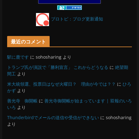
OESセｴラ＆レイラ何気ない風景
15位
ブロトピ：ブログ更新通知
最近のコメント
駅に鹿です
に
sohosharing
より
トランプ氏が演説で「勝利宣言」 これからどうなる
に
絶望期
間工
より
米大統領選、投票日はなぜ火曜日？ 理由が今では？？
に
ひろ
かず
より
善光寺 御開帳
に
善光寺御開帳が始まっています | 双報のいろ
いろ
より
Thunderbirdでメールの送信や受信ができない
に
sohosharing
より