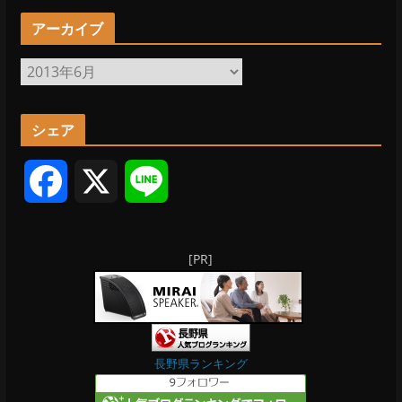
アーカイブ
ア
ー
カ
シェア
イ
ブ
F
X
L
a
i
[PR]
c
n
e
e
b
長野県ランキング
o