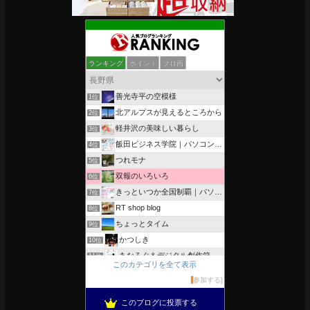
ランキング
ポイント
ブロ画
善光寺平の空模様
1位
北アルプスが見えるところから
2位
軽井沢の美味しい暮らし
3位
飯田ビジネス学院｜パソコン、簿記、公共職業訓練と求職者支援
4位
つれモナ
5位
双報のいろいろ
6位
きっといつか全国制覇｜パソコン教室、簿記教室のスタッフブログ
7位
RT shop blog
8位
ちょっとタイム
9位
かつしき
10位
あなろぐ＆デジタル創作箱
11位
このカテゴリを全て表示
軽井沢まったり生活 柴犬とともに
12位
参加する
がんばれ長野
13位
このブログに投票する
のんびりいこうよ！
14位