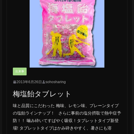
出来事
2013年6月26日
sohosharing
梅塩飴タブレット
味と品質にこだわった 梅味、レモン味、プレーンタイプ
の塩飴ラインナップ！ さらに事前の塩分摂取で熱中症予
防！！ 噛み砕いてすばやく吸収！タブレットタイプ新登
場! タブレットタイプはかみ砕きやすく、暑さにも溶