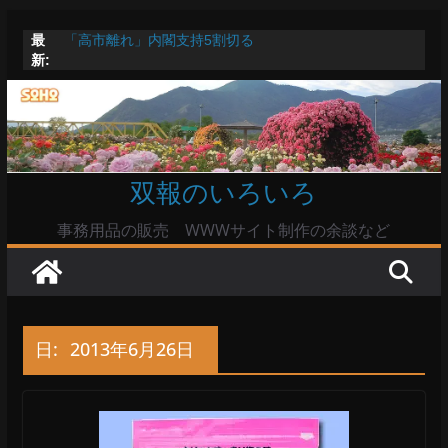
コ
最
「高市離れ」内閣支持5割切る
ン
新:
Windowsユーザーは公共の共有Wi-Fiは使うな?
テ
高市首相とは隙間風が吹く鈴木憲和農水相
陸自部隊の思想信条調査報道受け小泉防衛相「不適切活
ン
動ない」で良いのか
ツ
命綱のエアコンも危ない
へ
双報のいろいろ
ス
キ
事務用品の販売 WWWサイト制作の余談など
ッ
プ
日:
2013年6月26日