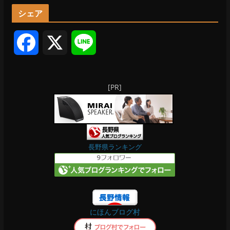
カ
シェア
イ
ブ
F
X
L
a
i
[PR]
c
n
e
e
b
長野県ランキング
o
o
にほんブログ村
k