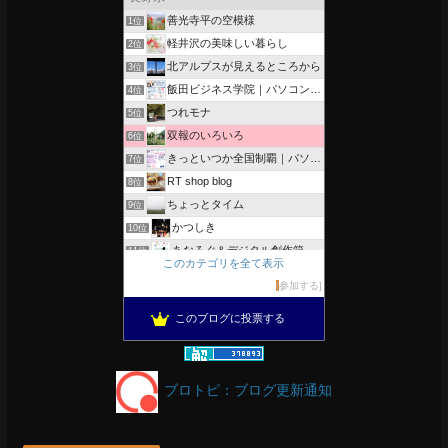
善光寺平の空模様
1位
軽井沢の美味しい暮らし
2位
北アルプスが見えるところから
3位
飯田ビジネス学院｜パソコン、簿記、公共職業訓練と求職者支援
4位
つれモナ
5位
双報のいろいろ
6位
きっといつか全国制覇｜パソコン教室、簿記教室のスタッフブログ
7位
RT shop blog
8位
ちょっとタイム
9位
かつしき
10位
あなろぐ＆デジタル創作箱
11位
このカテゴリを全て表示
軽井沢まったり生活 柴犬とともに
12位
参加する
がんばれ長野
13位
このブログに投票する
のんびりいこうよ！
14位
OESセｴラ＆レイラ何気ない風景
15位
ブロトピ：ブログ更新通知