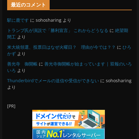
最近のコメント
駅に鹿です
に
sohosharing
より
トランプ氏が演説で「勝利宣言」 これからどうなる
に
絶望期
間工
より
米大統領選、投票日はなぜ火曜日？ 理由が今では？？
に
ひろ
かず
より
善光寺 御開帳
に
善光寺御開帳が始まっています | 双報のいろ
いろ
より
Thunderbirdでメールの送信や受信ができない
に
sohosharing
より
[PR]