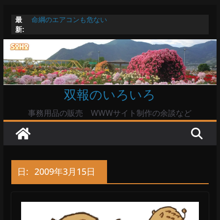
コ
最
命綱のエアコンも危ない
ン
新:
お盆は関東・東北で平年より低い気温に お盆明けはま
テ
た暑い
Windowsユーザーは公共の共有Wi-Fiは使うな?
ン
高市首相とは隙間風が吹く鈴木憲和農水相
ツ
陸自部隊の思想信条調査報道受け小泉防衛相「不適切活
動ない」で良いのか
へ
双報のいろいろ
ス
キ
事務用品の販売 WWWサイト制作の余談など
ッ
プ
日:
2009年3月15日