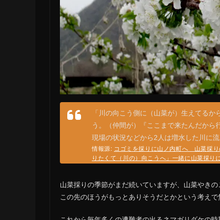
「川の向こう側に（山菜が）生えてるか
う。（仲間が）『ここまで来たんだから
現場の状況などから2人は増水した川に
情報源:
コゴミを採りに山ノ内町へ 山菜採り
りたくて（川の）向こうへ」一緒に山菜採りに出
山菜採りの季節がまだ続いていますが、山菜やきの
この先のほうがもっとありそうだとかという考えで
これから毎年多くの遭難者の出るネマガリダケの時