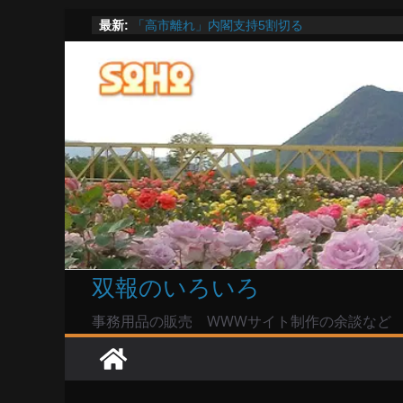
命綱のエアコンも危ない
コ
最新:
「高市離れ」内閣支持5割切る
ン
Windowsユーザーは公共の共有Wi-Fiは使うな?
テ
高市首相とは隙間風が吹く鈴木憲和農水相
陸自部隊の思想信条調査報道受け小泉防衛相「
ン
い」で良いのか
ツ
へ
ス
キ
ッ
プ
双報のいろいろ
事務用品の販売 WWWサイト制作の余談など