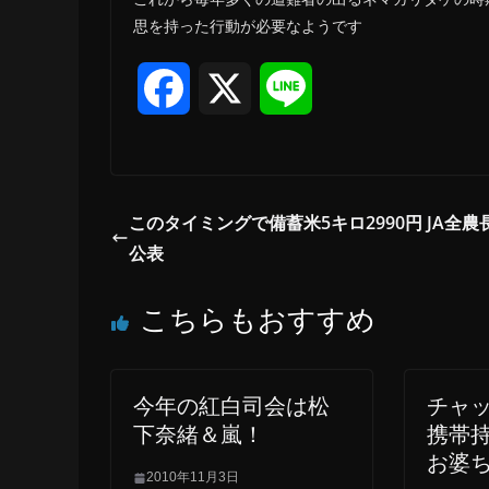
思を持った行動が必要なようです
F
X
L
a
i
c
n
このタイミングで備蓄米5キロ2990円 JA全農
e
e
公表
b
こちらもおすすめ
o
今年の紅白司会は松
チャ
o
下奈緒＆嵐！
携帯
k
お婆
2010年11月3日