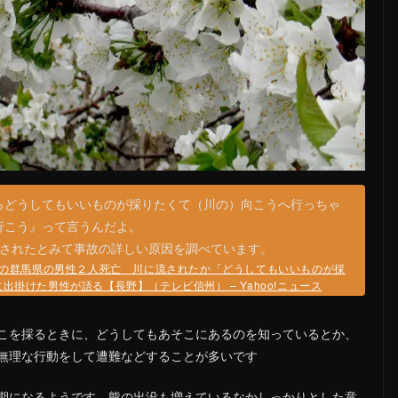
らどうしてもいいものが採りたくて（川の）向こうへ行っちゃ
行こう』って言うんだよ。
流されたとみて事故の詳しい原因を調べています。
の群馬県の男性２人死亡 川に流されたか「どうしてもいいものが採
掛けた男性が語る【長野】（テレビ信州） – Yahoo!ニュース
こを採るときに、どうしてもあそこにあるのを知っているとか、
無理な行動をして遭難などすることが多いです
期になるようです 熊の出没も増えているなかしっかりとした意