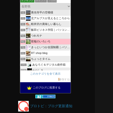
ランキング
ポイント
ブロ画
善光寺平の空模様
1位
北アルプスが見えるところから
2位
軽井沢の美味しい暮らし
3位
飯田ビジネス学院｜パソコン、簿記、公共職業訓練と求職者支援
4位
つれモナ
5位
双報のいろいろ
6位
きっといつか全国制覇｜パソコン教室、簿記教室のスタッフブログ
7位
RT shop blog
8位
ちょっとタイム
9位
あなろぐ＆デジタル創作箱
10位
かつしき
11位
このカテゴリを全て表示
軽井沢まったり生活 柴犬とともに
12位
参加する
がんばれ長野
13位
このブログに投票する
のんびりいこうよ！
14位
OESセｴラ＆レイラ何気ない風景
15位
ブロトピ：ブログ更新通知