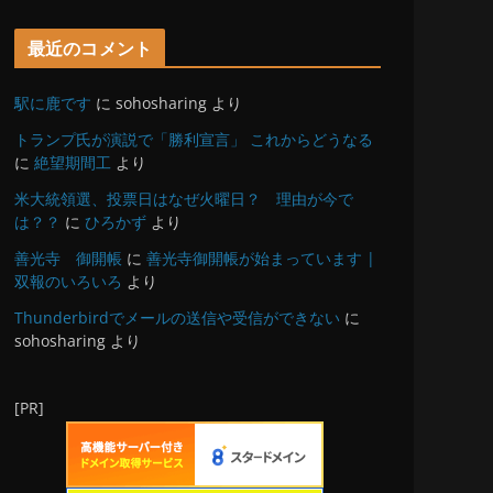
最近のコメント
駅に鹿です
に
sohosharing
より
トランプ氏が演説で「勝利宣言」 これからどうなる
に
絶望期間工
より
米大統領選、投票日はなぜ火曜日？ 理由が今で
は？？
に
ひろかず
より
善光寺 御開帳
に
善光寺御開帳が始まっています |
双報のいろいろ
より
Thunderbirdでメールの送信や受信ができない
に
sohosharing
より
[PR]