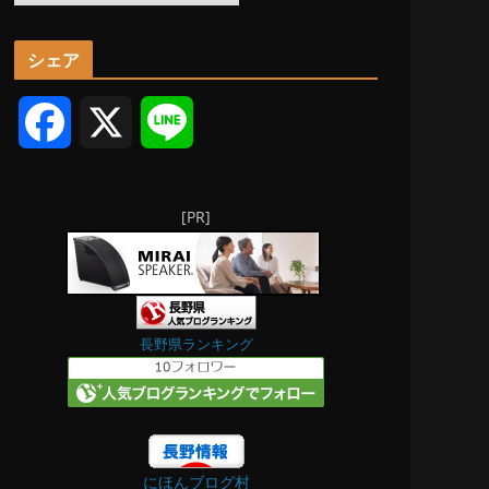
ー
カ
シェア
イ
ブ
F
X
L
a
i
[PR]
c
n
e
e
b
長野県ランキング
o
o
にほんブログ村