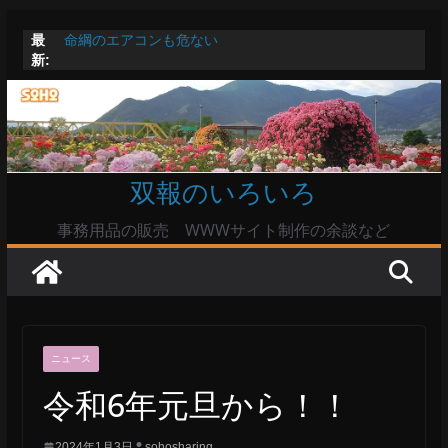
コ
最
命綱のエアコンも危ない
ン
新:
お盆は関東・東北で平年より低い気温に お盆明けはま
テ
た暑い
Windowsユーザーは公共の共有Wi-Fiは使うな?
ン
高市首相とは隙間風が吹く鈴木憲和農水相
ツ
陸自部隊の思想信条調査報道受け小泉防衛相「不適切活
動ない」で良いのか
へ
双報のいろいろ
ス
キ
事務用品の販売 WWWサイト制作の余談など
ッ
プ
ニュース
令和6年元旦から！！
2024年1月3日
sohosharing