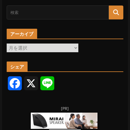
アーカイブ
ア
ー
カ
シェア
イ
ブ
F
X
L
a
i
[PR]
c
n
e
e