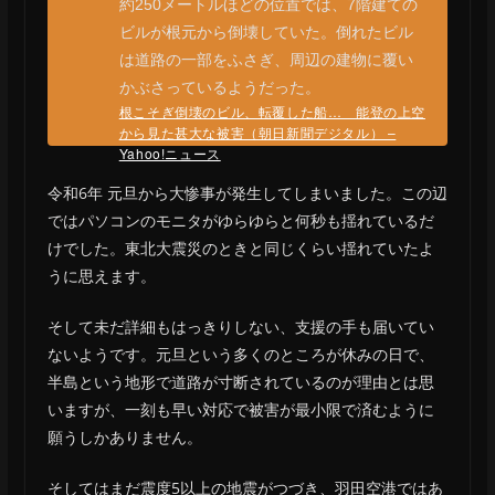
約250メートルほどの位置では、7階建ての
ビルが根元から倒壊していた。倒れたビル
は道路の一部をふさぎ、周辺の建物に覆い
かぶさっているようだった。
根こそぎ倒壊のビル、転覆した船… 能登の上空
から見た甚大な被害（朝日新聞デジタル） –
Yahoo!ニュース
令和6年 元旦から大惨事が発生してしまいました。この辺
ではパソコンのモニタがゆらゆらと何秒も揺れているだ
けでした。東北大震災のときと同じくらい揺れていたよ
うに思えます。
そして未だ詳細もはっきりしない、支援の手も届いてい
ないようです。元旦という多くのところが休みの日で、
半島という地形で道路が寸断されているのが理由とは思
いますが、一刻も早い対応で被害が最小限で済むように
願うしかありません。
そしてはまだ震度5以上の地震がつづき、羽田空港ではあ