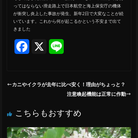
ってはならない滑走路上で日本航空と海上保安庁の機体
が衝突し炎上した事故が発生、新年2日で大変なことが続
いています。これから何が起こるかという不安まで出て
きました
F
X
L
a
i
c
n
カニやイクラが去年に比べ安く！理由がちょっと？
e
e
注意喚起機能は正常に作動
b
こちらもおすすめ
o
o