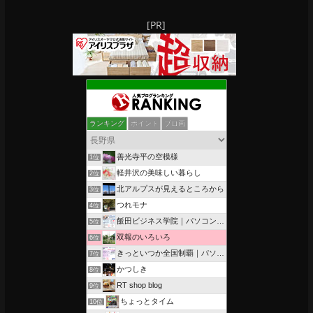
[PR]
ランキング
ポイント
ブロ画
善光寺平の空模様
1位
軽井沢の美味しい暮らし
2位
北アルプスが見えるところから
3位
つれモナ
4位
飯田ビジネス学院｜パソコン、簿記、公共職業訓練と求職者支援
5位
双報のいろいろ
6位
きっといつか全国制覇｜パソコン教室、簿記教室のスタッフブログ
7位
かつしき
8位
RT shop blog
9位
ちょっとタイム
10位