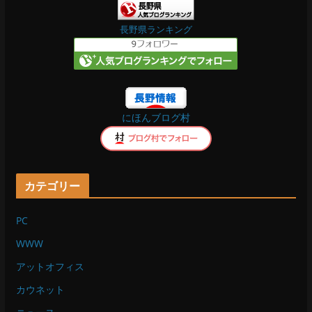
b
長野県ランキング
o
o
にほんブログ村
k
カテゴリー
PC
WWW
アットオフィス
カウネット