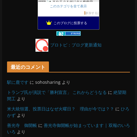
あなろぐ＆デジタル創作箱
11位
このカテゴリを全て表示
軽井沢まったり生活 柴犬とともに
12位
参加する
ぴきょログ 軽井沢でぐーたら生活
13位
このブログに投票する
がんばれ長野
14位
OESセｴラ＆レイラ何気ない風景
15位
ブロトピ：ブログ更新通知
最近のコメント
駅に鹿です
に
sohosharing
より
トランプ氏が演説で「勝利宣言」 これからどうなる
に
絶望期
間工
より
米大統領選、投票日はなぜ火曜日？ 理由が今では？？
に
ひろ
かず
より
善光寺 御開帳
に
善光寺御開帳が始まっています | 双報のいろ
いろ
より