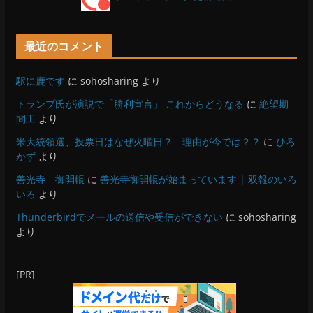
最近のコメント
駅に鹿です
に
sohosharing
より
トランプ氏が演説で「勝利宣言」 これからどうなる
に
絶望期
間工
より
米大統領選、投票日はなぜ火曜日？ 理由が今では？？
に
ひろ
かず
より
善光寺 御開帳
に
善光寺御開帳が始まっています | 双報のいろ
いろ
より
Thunderbirdでメールの送信や受信ができない
に
sohosharing
より
[PR]