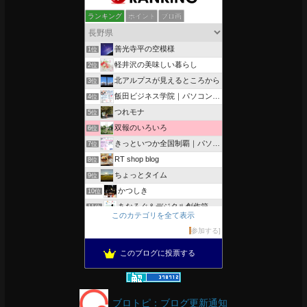
ランキング
ポイント
ブロ画
善光寺平の空模様
1位
軽井沢の美味しい暮らし
2位
北アルプスが見えるところから
3位
飯田ビジネス学院｜パソコン、簿記、公共職業訓練と求職者支援
4位
つれモナ
5位
双報のいろいろ
6位
きっといつか全国制覇｜パソコン教室、簿記教室のスタッフブログ
7位
RT shop blog
8位
ちょっとタイム
9位
かつしき
10位
あなろぐ＆デジタル創作箱
11位
このカテゴリを全て表示
軽井沢まったり生活 柴犬とともに
12位
参加する
がんばれ長野
13位
このブログに投票する
のんびりいこうよ！
14位
OESセｴラ＆レイラ何気ない風景
15位
ブロトピ：ブログ更新通知