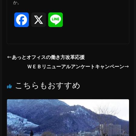
か。
F
X
L
a
i
c
n
あっとオフィスの働き方改革応援
e
e
ＷＥＢリニューアルアンケートキャンペーン
b
こちらもおすすめ
o
o
k