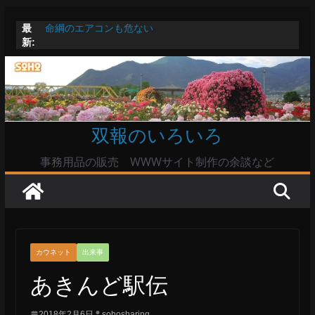
コ
最
命綱のエアコンも危ない
ン
新:
お盆は関東・東北で平年より低い気温に お盆明けはま
テ
た暑い
Windowsユーザーは公共の共有Wi-Fiは使うな?
ン
高市首相とは隙間風が吹く鈴木憲和農水相
ツ
陸自部隊の思想信条調査報道受け小泉防衛相「不適切活
動ない」で良いのか
へ
双報のいろいろ
ス
キ
事務用品の販売 WWWサイト制作の余談など
ッ
プ
カウネット
出来事
あきんど駅伝
2018年2月6日
sohosharing