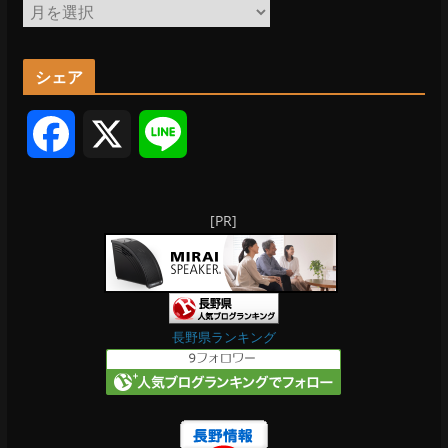
ア
ー
カ
シェア
イ
ブ
F
X
L
a
i
[PR]
c
n
e
e
b
長野県ランキング
o
o