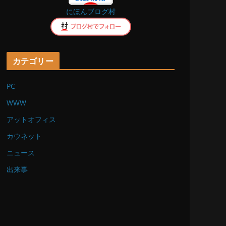
にほんブログ村
k
カテゴリー
PC
WWW
アットオフィス
カウネット
ニュース
出来事