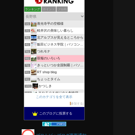
ランキング
ポイント
ブロ画
善光寺平の空模様
1位
軽井沢の美味しい暮らし
2位
北アルプスが見えるところから
3位
飯田ビジネス学院｜パソコン、簿記、公共職業訓練と求職者支援
4位
つれモナ
5位
双報のいろいろ
6位
きっといつか全国制覇｜パソコン教室、簿記教室のスタッフブログ
7位
RT shop blog
8位
ちょっとタイム
9位
かつしき
10位
あなろぐ＆デジタル創作箱
11位
このカテゴリを全て表示
軽井沢まったり生活 柴犬とともに
12位
参加する
がんばれ長野
13位
このブログに投票する
のんびりいこうよ！
14位
OESセｴラ＆レイラ何気ない風景
15位