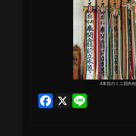
4本目のミニ回向
F
X
L
a
i
c
n