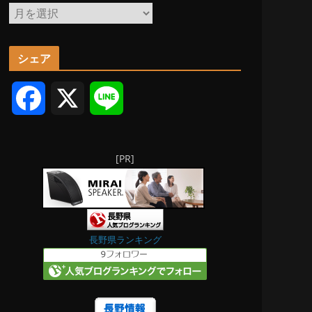
ア
ー
カ
シェア
イ
ブ
F
X
L
a
i
[PR]
c
n
e
e
b
長野県ランキング
o
o