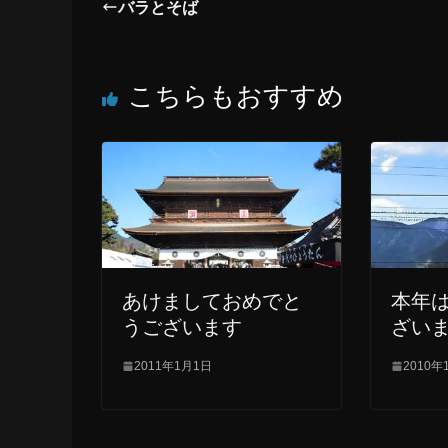
バラとそば
e
e
b
こちらもおすすめ
o
o
k
あけましておめでと
本年
うございます
ざい
2011年1月1日
2010年