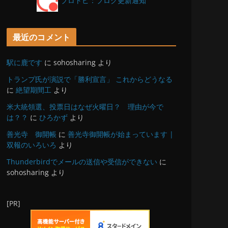
ブロトピ：ブログ更新通知
最近のコメント
駅に鹿です
に
sohosharing
より
トランプ氏が演説で「勝利宣言」 これからどうなる
に
絶望期間工
より
米大統領選、投票日はなぜ火曜日？ 理由が今で
は？？
に
ひろかず
より
善光寺 御開帳
に
善光寺御開帳が始まっています |
双報のいろいろ
より
Thunderbirdでメールの送信や受信ができない
に
sohosharing
より
[PR]