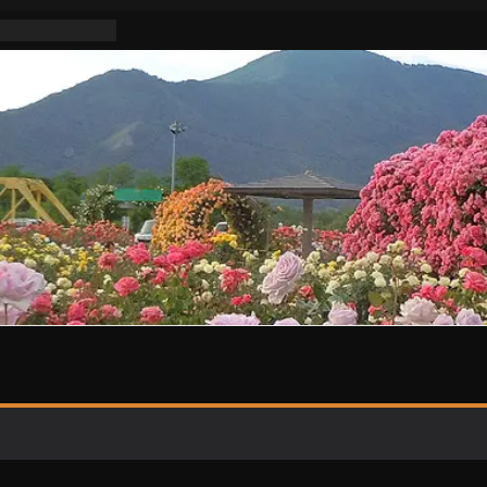
不適切活動な
明けはまた暑い