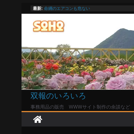
陸自部隊の思想信条調査報道受け小泉防衛相「
コ
最新:
い」で良いのか
ン
命綱のエアコンも危ない
お盆は関東・東北で平年より低い気温に お盆
テ
Windowsユーザーは公共の共有Wi-Fiは使うな?
ン
高市首相とは隙間風が吹く鈴木憲和農水相
ツ
へ
ス
キ
ッ
プ
双報のいろいろ
事務用品の販売 WWWサイト制作の余談など