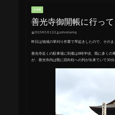
出来事
善光寺御開帳に行って
2015年5月11日
sohosharing
昨日は地域の草刈り作業で早起きしたので、そのま
善光寺近くの駐車場に到着は8時半頃、既に多くの
が、善光寺内は既に回向柱への列が出来ていて30