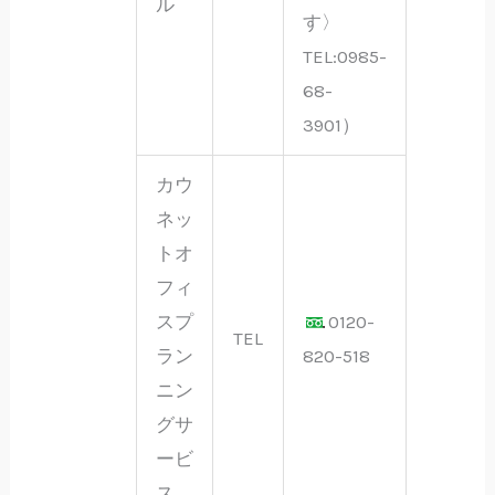
ル
す〉
TEL:0985-
68-
3901）
カウ
ネッ
トオ
フィ
スプ
0120-
TEL
ラン
820-518
ニン
グサ
ービ
ス