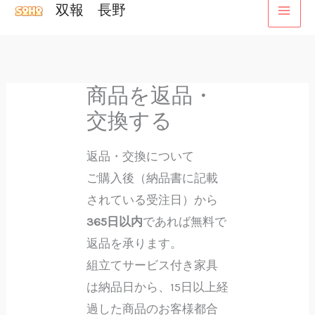
双報 長野
内
容
を
ス
商品を返品・
キ
交換する
ッ
プ
返品・交換について
ご購入後（納品書に記載
されている受注日）から
365日以内
であれば無料で
返品を承ります。
組立てサービス付き家具
は納品日から、15日以上経
過した商品のお客様都合