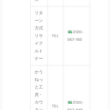
リタ
ーン
方式
0120-
リサ
TEL
567-185
イク
ルト
ナー
かう
ねっ
と工
房・
カウ
0120-
TEL
ネッ
567-948