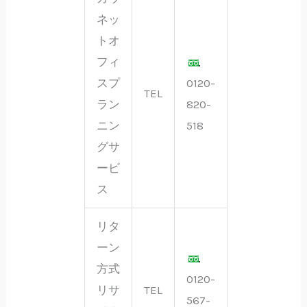
ネッ
トオ
フィ
スプ
0120-
TEL
ラン
820-
ニン
518
グサ
ービ
ス
リタ
ーン
方式
0120-
リサ
TEL
567-