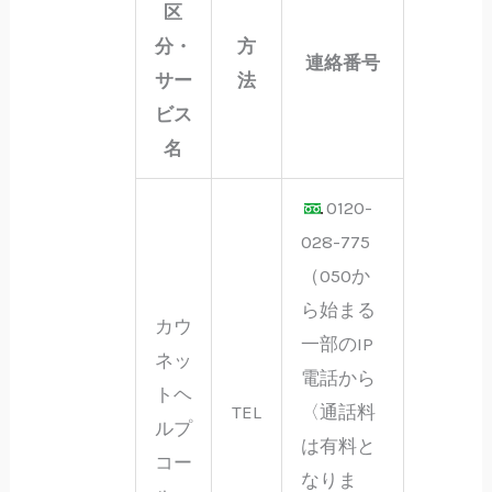
区
分・
方
連絡番号
サー
法
ビス
名
0120-
028-775
（050か
ら始まる
カウ
一部のIP
ネッ
電話から
トヘ
TEL
〈通話料
ルプ
は有料と
コー
なりま