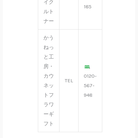
イク
185
ルト
ナー
かう
ねっ
と工
房・
カウ
0120-
TEL
ネッ
567-
トフ
948
ラワ
ーギ
フト