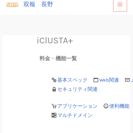
双報 長野
内
1番人気のプラン
容
を
ス
iClUSTA+
キ
ッ
料金・機能一覧
プ
基本スペック
Web関連
セキュリティ関連
アプリケーション
便利機能
マルチドメイン