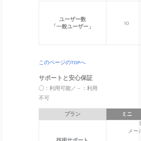
ユーザー数
10
「一般ユーザー」
このページのTOPへ
サポートと安心保証
◯：利用可能／－：利用
不可
プラン
ミニ
メー
技術サポート