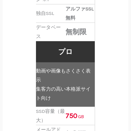
アルファSSL
独自SSL
無料
データベー
無制限
ス
プロ
動画や画像もさくさく表
示
集客力の高い本格派サイ
ト向け
SSD容量（最
750
GB
大）
メールアド