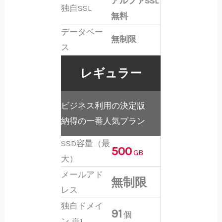
アルファSSL
独自SSL
無料
データベー
無制限
ス
レギュラー
ビジネス利用の決定版
納得の一番人気プラン
SSD容量（最
500
GB
大）
メールアド
無制限
レス
独自ドメイ
91
個
ン
※1