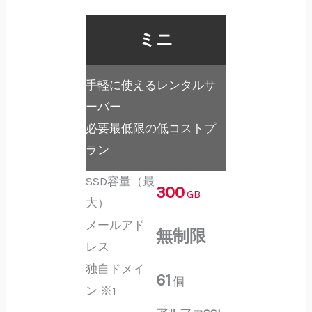
ミニ
手軽に使えるレンタルサ
ーバー
必要最低限の低コストプ
ラン
SSD容量（最
300
GB
大）
メールアド
無制限
レス
独自ドメイ
61
個
ン
※1