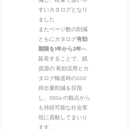
減し、軽量で扱いや
すいカタログとなり
ました
またページ数の削減
ともにカタログ
有効
期限を1年から2年
へ
延長することで、紙
資源の 有効活用とカ
タログ輸送時のCO2
排出量削減を目指
し、SDGs の観点から
も持続可能な社会実
現に貢献してまいり
ます。