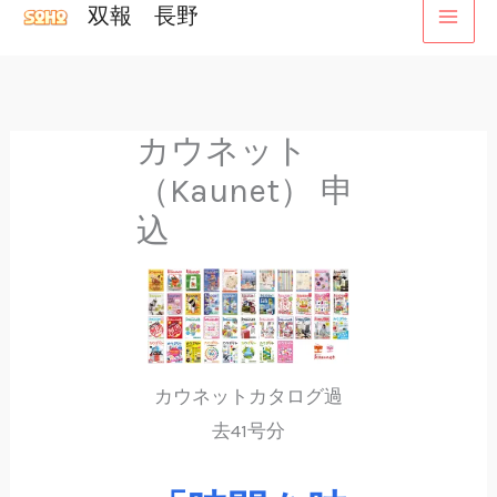
双報 長野
内
容
を
ス
カウネット
キ
（Kaunet） 申
ッ
プ
込
カウネットカタログ過
去41号分