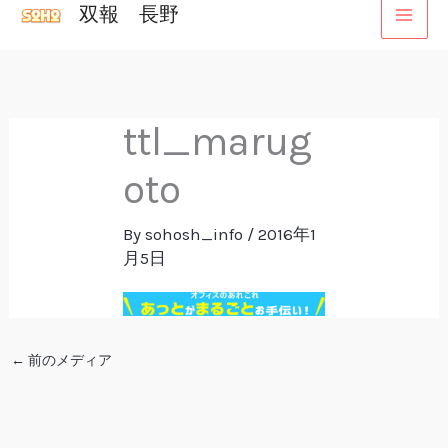
双報 長野
内
容
を
ス
ttl_marug
キ
ッ
oto
プ
By
sohosh_info
/
2016年1
月5日
←
前のメディア