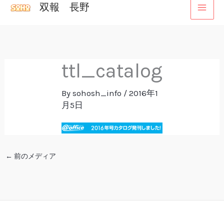
双報 長野
内
容
を
ス
ttl_catalog
キ
ッ
By
sohosh_info
/
2016年1
プ
月5日
←
前のメディア