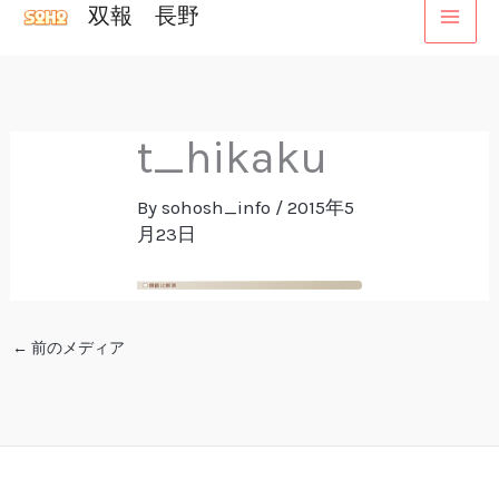
双報 長野
内
容
を
ス
t_hikaku
キ
ッ
By
sohosh_info
/
2015年5
プ
月23日
←
前のメディア