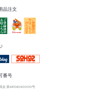
用品注文
ジ
可番号
 第481060400010号