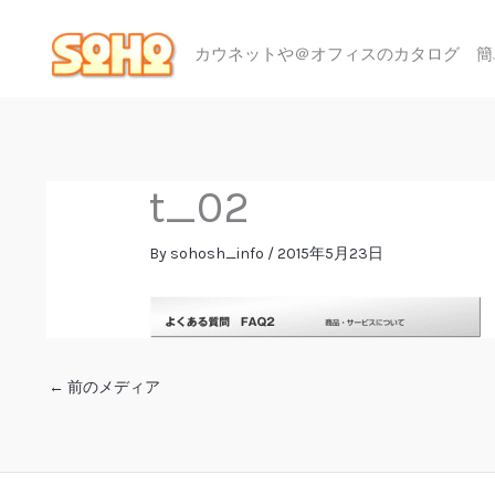
内
容
カウネットや＠オフィスのカタログ 簡
を
ス
キ
ッ
プ
t_02
By
sohosh_info
/
2015年5月23日
←
前のメディア