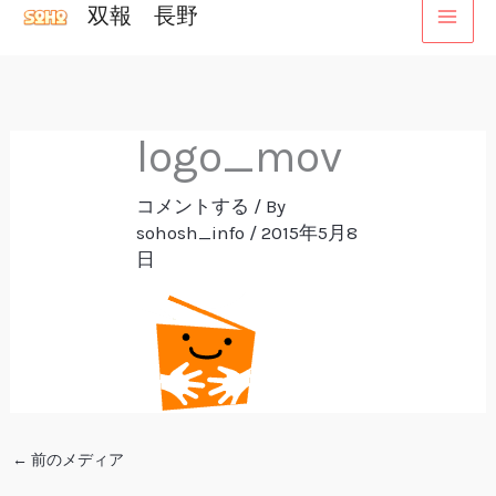
双報 長野
内
容
を
ス
logo_mov
キ
ッ
コメントする
/ By
プ
sohosh_info
/
2015年5月8
日
←
前のメディア