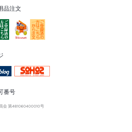
用品注文
ジ
可番号
 第481060400010号