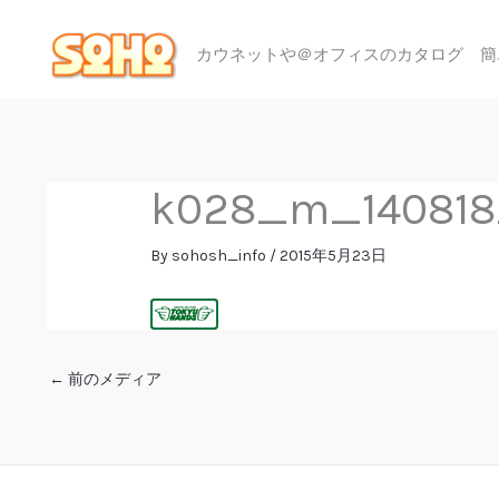
内
容
カウネットや＠オフィスのカタログ 簡
を
ス
キ
ッ
プ
k028_m_140818
By
sohosh_info
/
2015年5月23日
←
前のメディア