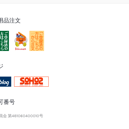
用品注文
ジ
可番号
 第481060400010号