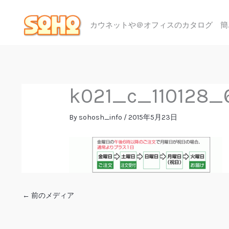
内
容
カウネットや＠オフィスのカタログ 簡
を
ス
キ
ッ
プ
k021_c_110128
By
sohosh_info
/
2015年5月23日
←
前のメディア