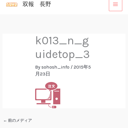
双報 長野
内
容
を
ス
k013_n_g
キ
ッ
uidetop_3
プ
By
sohosh_info
/
2015年5
月23日
←
前のメディア