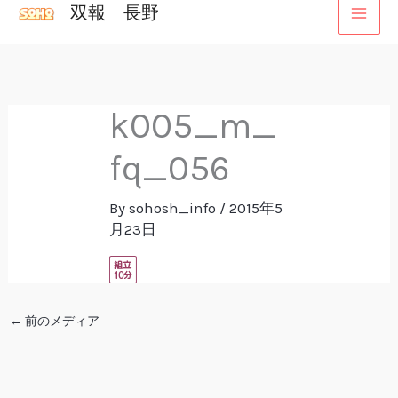
双報 長野
内
容
を
ス
k005_m_
キ
ッ
fq_056
プ
By
sohosh_info
/
2015年5
月23日
←
前のメディア