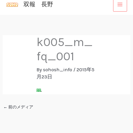
双報 長野
内
容
を
ス
k005_m_
キ
ッ
fq_001
プ
By
sohosh_info
/
2015年5
月23日
←
前のメディア