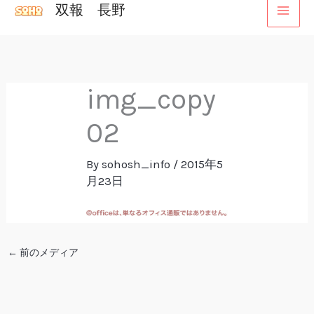
双報 長野
内
容
を
ス
img_copy
キ
ッ
02
プ
By
sohosh_info
/
2015年5
月23日
←
前のメディア